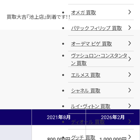
オメガ 買取
買取大吉『池上店』到着です！！
パテック フィリップ 買取
オーデマ ピゲ 買取
ヴァシュロン・コンスタンタ
ン 買取
エルメス 買取
シャネル 買取
ルイ・ヴィトン 買取
年
月
年
月
2021
8
2026
2
ディオール 買取
グッチ 買取
円
円
800,000
1,000,000