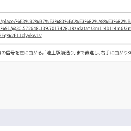
p/maps/place/%E3%82%B7%E3%83%BC%E3%82%A8%E3%
@35.572648,139.7017428,19z/data=!3m1!4b1!4m6!3m5!
%2Fg%2F11clyvkw1v
の信号を左に曲がる。「池上駅前通り」まで直進し、右手に曲がり3