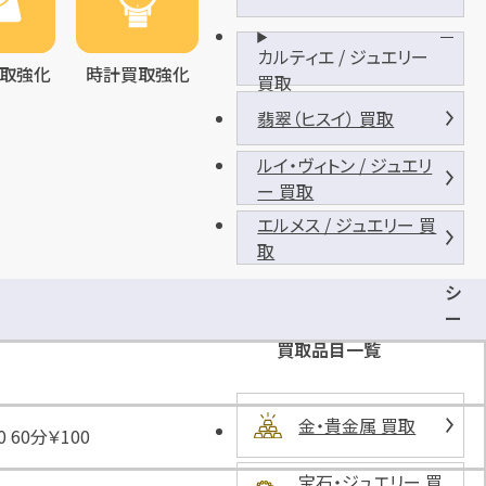
カルティエ / ジュエリー
買取強化
時計買取強化
買取
翡翠（ヒスイ） 買取
ルイ・ヴィトン / ジュエリ
ー 買取
エルメス / ジュエリー 買
取
シ
ー
エ
買取品目一覧
ス
パ
ー
金・貴金属 買取
0 60分￥100
ク
池
宝石・ジュエリー 買