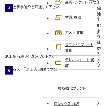
金券・チケット 買取
上
線
池
古銭 買取
上
駅
よ
カメラ 買取
り
徒
スマホ・タブレット
歩
買取
2
池上駅前通りを直進して下さい。
分
テレホンカード 買
♪
取
買取強化ブランド
ロレックス 買取