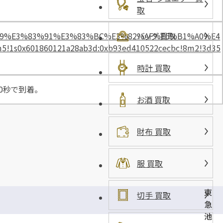
上
取
第
１
82%B9%E3%83%91%E3%83%BC%E3%82%AF%E6%B1%A0%E4
バッグ 買取
1s0x601860121a28ab3d:0xb93ed410522cecbc!8m2!3d35
時計 買取
0秒で到着。
お酒 買取
財布 買取
服 買取
東
切手 買取
急
池