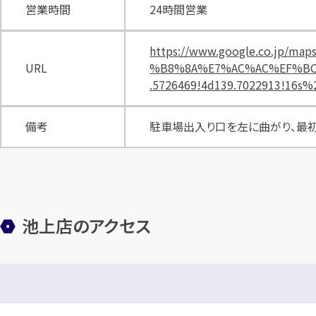
営業時間
24時間営業
https://www.google.co.j
URL
%B8%8A%E7%AC%AC%EF%BC%91/
.5726469!4d139.7022913!16s
備考
駐車場出入り口を左に曲がり、最初
池上店のアクセス