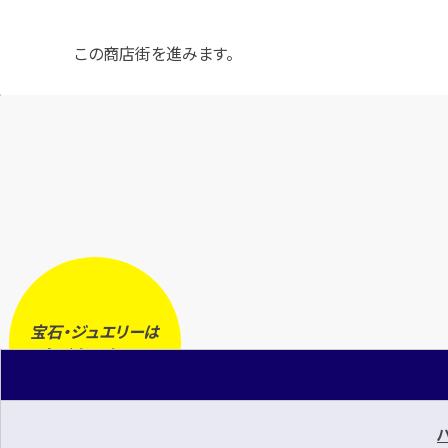
この商店街を進みます。
宝石・ジュエリーは
今
が
売り時
です！