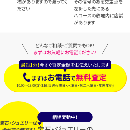
橋がありますので渡ってく
その信号のある交差点を
ださい
左折した先にある
ハローズの敷地内に店舗
があります
どんなご相談・ご質問でもOK！
まずはお気軽にお電話ください！
最短1分！
今すぐ査定金額をお伝えいたします
お電話
無料査定
まずは
で
10:00～18:00(定休日:毎週火曜日・水曜日・第二木曜日・年末年始)
相場変動中！
宝石・ジュエリーは
宝石・ジュエリーの
今
が
売り時
です！