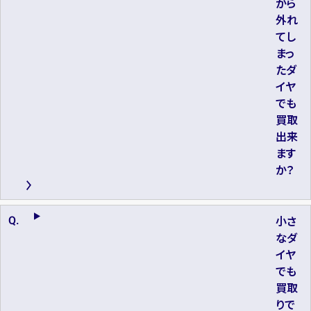
から
外れ
てし
まっ
たダ
イヤ
でも
買取
出来
ます
か？
小さ
なダ
イヤ
でも
買取
りで