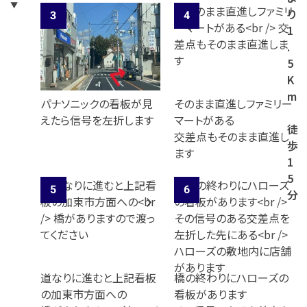
り
1
.
5
K
m
パナソニックの看板が見
そのまま直進しファミリー
えたら信号を左折します
マートがある
徒
交差点もそのまま直進し
歩
ます
1
5
分
道なりに進むと上記看板
橋の終わりにハローズの
の加東市方面への
看板があります