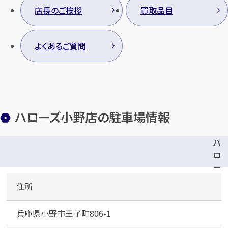
店長のご挨拶
買取品目
よくあるご質問
カンタン
無料
ハローズ小野店の駐車場情報
1
最短
分！
今すぐ査定金額をお伝えいた
ハ
します
ロ
ー
まずは
お電話
で
無料査定
ズ
住所
小
【総合受付】24時間・年中無休(年末年
野
始除く)
兵庫県小野市王子町806-1
店