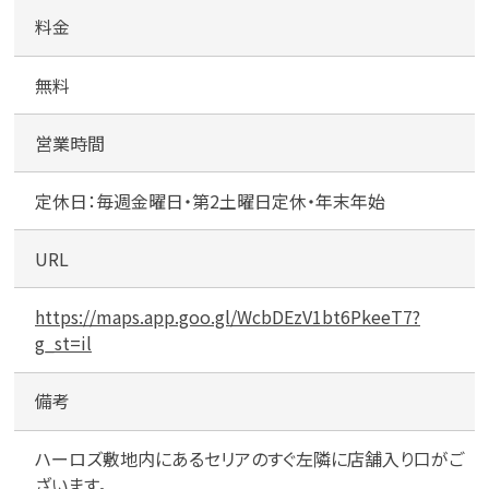
料金
メールで無料相談する
無料
営業時間
定休日：毎週金曜日・第2土曜日定休・年末年始
URL
https://maps.app.goo.gl/WcbDEzV1bt6PkeeT7?
g_st=il
備考
ハーロズ敷地内にあるセリアのすぐ左隣に店舗入り口がご
ざいます。