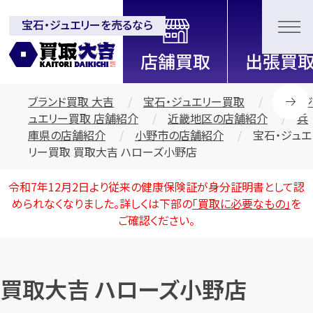
宝石・ジュエリーを売るなら
全国2000店舗以上展開中！
信頼と実績の買取専門店「買取大
吉」
ブランド買取 大吉
宝石・ジュエリー買取
宝石・ジ
ュエリー買取 店舗紹介
近畿地区の店舗紹介
兵
庫県の店舗紹介
小野市の店舗紹介
宝石・ジュエ
リー買取 買取大吉 ハローズ小野店
令和7年12月2日より従来の健康保険証が身分証明書として認
められなくなりました。詳しくは下部の
「買取に必要なもの」
を
ご確認ください。
買取大吉 ハローズ小野店