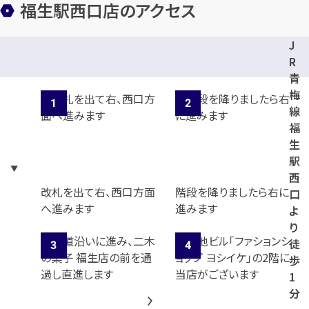
福生駅西口店のアクセス
J
R
青
梅
線
福
生
駅
西
改札を出て右、西口方面
階段を降りましたら右に
口
へ進みます
進みます
よ
り
徒
歩
1
分