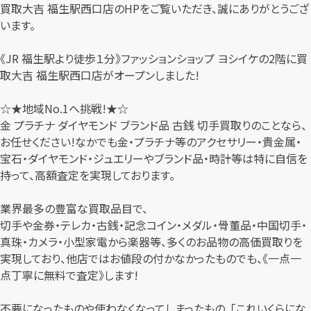
買取大吉 福生駅西口店のHPをご覧いただき、誠にありがとうござ
います。
《JR 福生駅より徒歩１分》ファッションショップ ヨシイケの2階に買
取大吉 福生駅西口店がオープンしました!
☆★地域No.1へ挑戦!★☆
金 プラチナ ダイヤモンド ブランド品 古銭 切手買取りのことなら、
お任せください!なかでも金・プラチナ等のアクセサリー・貴金属・
宝石・ダイヤモンド・ジュエリーやブランド品・時計等は特に自信を
持って、高額査定を実現しております。
業界最多の豊富な買取品目で、
切手や金券・テレカ・古銭・記念コイン・メダル・骨董品・中国切手・
真珠・カメラ・小型家電から楽器等、多くのお品物の高価買取りを
実現しており、他店ではお値段の付かなかったものでも、《一点一
点丁寧に無料で査定》します!
不要になったものや使わなくなってしまったもの、「これいくらにな