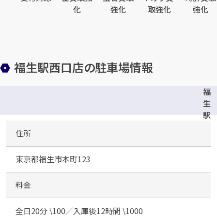
化
強化
取強化
強化
メールで無料相談する
福生駅西口店の駐車場情報
福
生
駅
西
住所
口
第
東京都福生市本町123
6
駐
車
料金
場
全日20分 \100／入庫後12時間 \1000