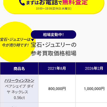
お電話
無料査定
まずは
で
10:00～18:00(定休日:水曜日)
相場変動中！
宝石・ジュエリーは
宝石・ジュエリーの
今
が
売り時
です！
参考買取価格相場
年
月
年
月
商品名
2021
8
2026
2
ハリーウィンストン
ペアシェイプ ダイ
円
円
800,000
1,000,000
ヤ ネックレス
0.56ct