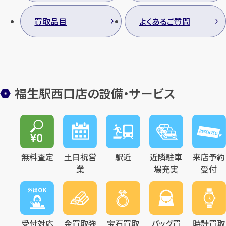
買取品目
よくあるご質問
カンタン
無料
福生駅西口店の設備・サービス
1
最短
分！
今すぐ査定金額をお伝えいた
します
無料査定
土日祝営
駅近
近隣駐車
来店予約
業
場充実
受付
まずは
お電話
で
無料査定
【総合受付】24時間・年中無休(年末年
始除く)
受付対応
金買取強
宝石買取
バッグ買
時計買取