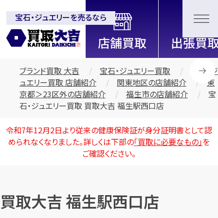
宝石・ジュエリーを売るなら
全国2200店舗以上展開中！
信頼と実績の買取専門店「買取大
吉」
ブランド買取 大吉
宝石・ジュエリー買取
宝石・ジ
ュエリー買取 店舗紹介
関東地区の店舗紹介
東
京都＞23区外の店舗紹介
福生市の店舗紹介
宝
石・ジュエリー買取 買取大吉 福生駅西口店
令和7年12月2日より従来の健康保険証が身分証明書として認
められなくなりました。詳しくは下部の
「買取に必要なもの」
を
ご確認ください。
買取大吉 福生駅西口店