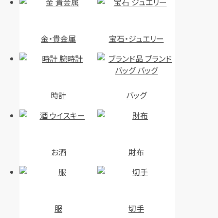
金・貴金属
宝石・ジュエリー
時計
バッグ
お酒
財布
服
切手