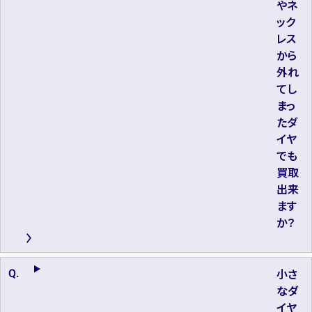
やネ
ック
レス
から
外れ
てし
まっ
たダ
イヤ
でも
買取
出来
ます
か？
小さ
なダ
イヤ