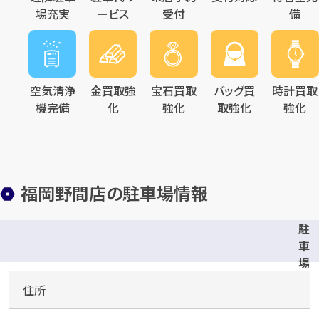
場充実
ービス
受付
備
メールで無料相談する
空気清浄
金買取強
宝石買取
バッグ買
時計買取
機完備
化
強化
取強化
強化
福岡野間店の駐車場情報
駐
車
場
完
住所
備
(