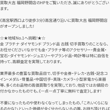
買取大吉 福岡野間店のHPをご覧いただき、誠にありがとうござい
ます。
《高宮駅西口より徒歩３分》高宮通り沿いに買取大吉 福岡野間店
がオープンしました!
☆★地域No.1へ挑戦!★☆
金 プラチナ ダイヤモンド ブランド品 古銭 切手買取りのことなら、
お任せください!なかでも金・プラチナ等のアクセサリー・貴金属・
宝石・ダイヤモンド・ジュエリーやブランド品・時計等は特に自信を
持って、高額査定を実現しております。
業界最多の豊富な買取品目で、切手や金券・テレカ・古銭・記念コ
イン・メダル・骨董品・中国切手・真珠・カメラ・小型家電から楽器
等、多くのお品物の高価買取りを実現しており、他店ではお値段の
付かなかったものでも、《一点一点丁寧に無料で査定》します!
不要になったものや使わなくなってしまったもの、「これいくらにな
るのかな?」といった価値が全く分からないもの等、お持ち頂ければ