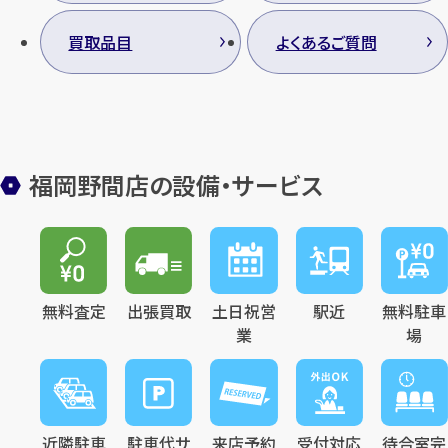
買取品目
よくあるご質問
カンタン
無料
福岡野間店の設備・サービス
1
最短
分！
今すぐ査定金額をお伝えいた
します
無料査定
出張買取
土日祝営
駅近
無料駐車
業
場
まずは
お電話
で
無料査定
【総合受付】24時間・年中無休(年末年
始除く)
近隣駐車
駐車代サ
来店予約
受付対応
待合室完