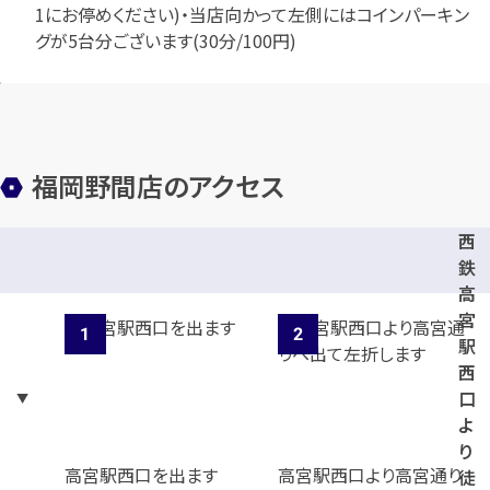
1にお停めください)・当店向かって左側にはコインパーキン
グが5台分ございます(30分/100円)
福岡野間店のアクセス
西
鉄
高
宮
駅
西
口
よ
り
高宮駅西口を出ます
高宮駅西口より高宮通り
徒