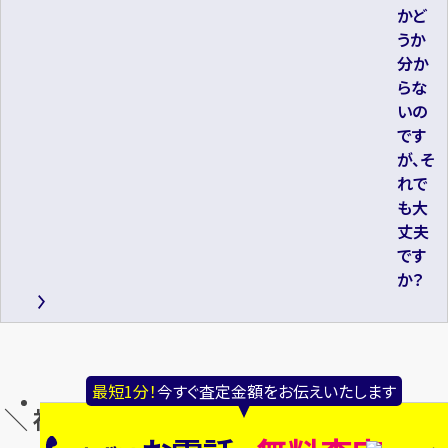
かど
うか
分か
らな
いの
です
が、そ
れで
も大
丈夫
です
か？
最短1分！
今すぐ査定金額をお伝えいたします
＼ 福岡野間店の買取品目別の店舗情報 ／