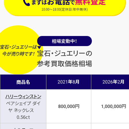
お電話
無料査定
まずは
で
10:00～18:00(定休日:年中無休)
相場変動中！
宝石・ジュエリーは
宝石・ジュエリーの
今
が
売り時
です！
参考買取価格相場
年
月
年
月
商品名
2021
8
2026
2
ハリーウィンストン
ペアシェイプ ダイ
円
円
800,000
1,000,000
ヤ ネックレス
0.56ct