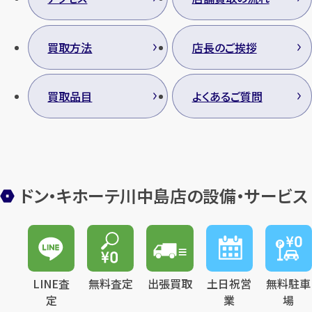
買取方法
店長のご挨拶
カンタン
無料
買取品目
よくあるご質問
1
最短
分！
今すぐ査定金額をお伝えいた
ドン・キホーテ川中島店の設備・サービス
します
まずは
お電話
で
無料査定
【総合受付】24時間・年中無休(年末年
LINE査
無料査定
出張買取
土日祝営
無料駐車
始除く)
定
業
場