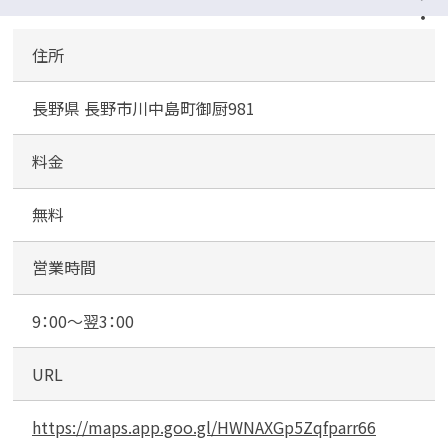
・
キ
住所
ホ
ー
長野県 長野市川中島町御厨981
テ
川
中
料金
島
店
無料
駐
車
営業時間
場
9：00～翌3：00
URL
https://maps.app.goo.gl/HWNAXGp5Zqfparr66