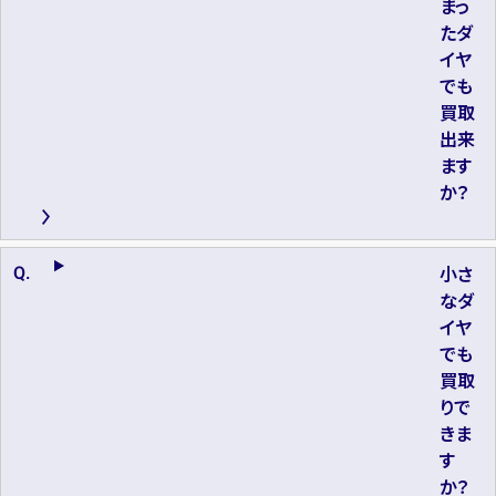
まっ
たダ
イヤ
でも
買取
出来
ます
か？
小さ
なダ
イヤ
でも
買取
りで
きま
す
か？