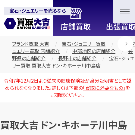
宝石・ジュエリーを売るなら
全国2200店舗以上展開中！
信頼と実績の買取専門店「買取大
吉」
ブランド買取 大吉
宝石・ジュエリー買取
宝石・ジ
ュエリー買取 店舗紹介
中部地区の店舗紹介
長
野県の店舗紹介
長野市の店舗紹介
宝石・ジュエ
リー買取 買取大吉 ドン・キホーテ川中島店
令和7年12月2日より従来の健康保険証が身分証明書として認
められなくなりました。詳しくは下部の
「買取に必要なもの」
を
ご確認ください。
買取大吉 ドン・キホーテ川中島