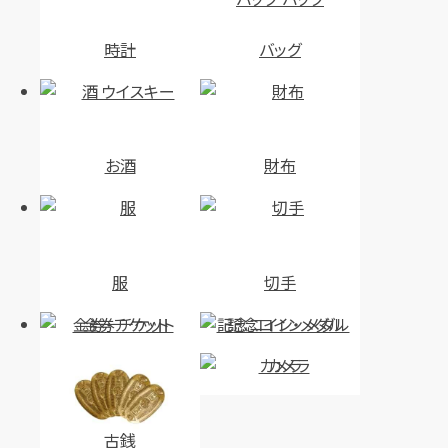
時計
バッグ
お酒
財布
服
切手
金券・チケット
記念コイン・メダル
カメラ
古銭