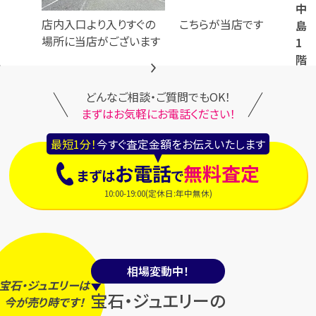
中
店内入口より入りすぐの
こちらが当店です
島
場所に当店がございます
1
階
どんなご相談・ご質問でもOK！
まずはお気軽にお電話ください！
最短1分！
今すぐ査定金額をお伝えいたします
お電話
無料査定
まずは
で
10:00-19:00(定休日:年中無休)
相場変動中！
宝石・ジュエリーは
宝石・ジュエリーの
今
が
売り時
です！