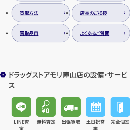
買取方法
店長のご挨拶
カンタン
無料
買取品目
よくあるご質問
ドラッグストアモリ陣山店の設備・サービ
1
最短
分！
今すぐ査定金額をお伝えいた
ス
します
まずは
お電話
で
無料査定
【総合受付】24時間・年中無休(年末年
始除く)
LINE査
無料査定
出張買取
土日祝営
完全個室
定
業