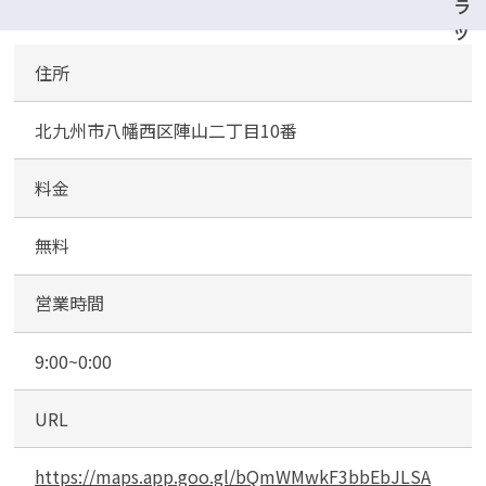
ラ
ッ
グ
住所
ス
ト
北九州市八幡西区陣山二丁目10番
ア
モ
リ
料金
陣
山
無料
店
お
営業時間
客
様
9:00~0:00
駐
車
URL
場
https://maps.app.goo.gl/bQmWMwkF3bbEbJLSA