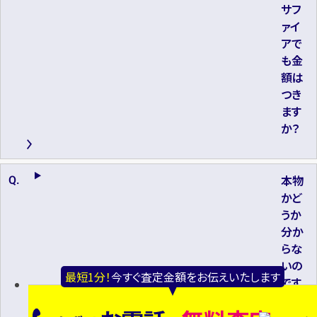
サフ
ァイ
アで
も金
額は
つき
ます
か？
本物
かど
うか
分か
らな
いの
最短1分！
今すぐ査定金額をお伝えいたします
です
が、そ
れで