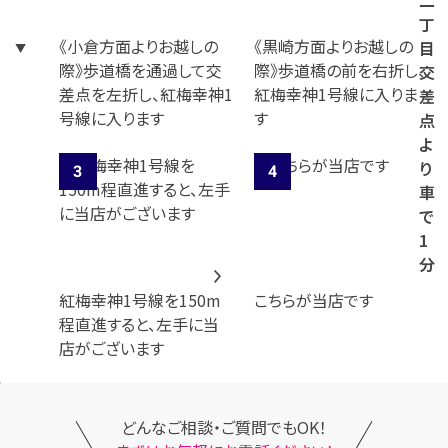
二
丁
《小倉方面よりお越しの
《黒崎方面よりお越しの
目
際》歩道橋を通過して交
際》歩道橋の前を右折し、
交
差点を左折し、紅梅幸神1
紅梅幸神1号線に入りま
差
号線に入ります
す
点
よ
り
車
で
1
分
紅梅幸神1号線を150m
こちらが当店です
程直進すると、左手に当
店がございます
どんなご相談・ご質問でもOK！