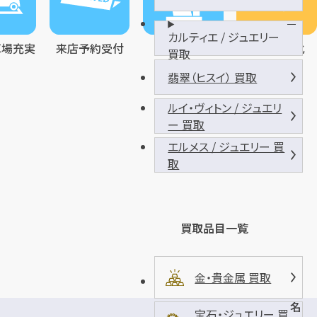
カルティエ / ジュエリー
車場充実
来店予約受付
受付対応
金買取強化
買取
翡翠（ヒスイ） 買取
ルイ・ヴィトン / ジュエリ
ー 買取
エルメス / ジュエリー 買
取
買取品目一覧
金・貴金属 買取
名
宝石・ジュエリー 買