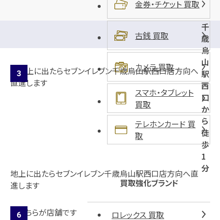
金券・チケット 買取
千
古銭 買取
歳
烏
山
カメラ 買取
駅
西
スマホ・タブレット
口
買取
か
ら
テレホンカード 買
徒
取
歩
1
分
地上に出たらセブンイレブン千歳烏山駅西口店方向へ直
買取強化ブランド
進します
ロレックス 買取