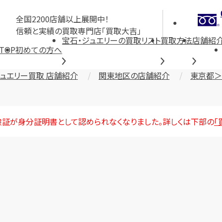
全国2200店舗以上展開中！
信頼と実績の買取専門店「買取大吉」
宝石・ジュエリーの買取リスト
買取方法
店舗紹
TOP
初めての方へ
ジュエリー買取 店舗紹介
関東地区の店舗紹介
東京都＞
険証が身分証明書として認められなくなりました。詳しくは下部の
「