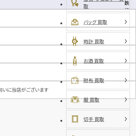
鉄
取
協
商
バッグ 買取
パ
ー
キ
時計 買取
ン
グ
お酒 買取
南
烏
山
財布 買取
１
向いに当店がございます
号
服 買取
切手 買取