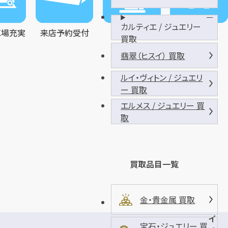
カルティエ / ジュエリー
車場充実
来店予約受付
受付対応
トイレあり
買取
翡翠（ヒスイ） 買取
ルイ・ヴィトン / ジュエリ
ー 買取
エルメス / ジュエリー 買
取
買取品目一覧
金・貴金属 買取
イ
宝石・ジュエリー 買