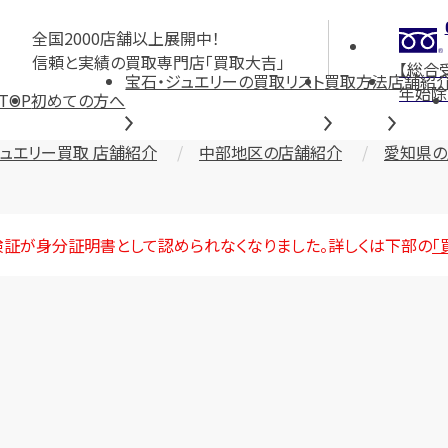
全国2000店舗以上展開中！
信頼と実績の買取専門店「買取大吉」
【総合
宝石・ジュエリーの買取リスト
買取方法
店舗紹
年始除
TOP
初めての方へ
ジュエリー買取 店舗紹介
中部地区の店舗紹介
愛知県の
険証が身分証明書として認められなくなりました。詳しくは下部の
「