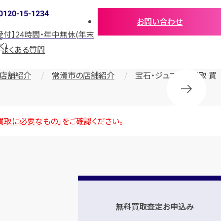
0120-15-1234
お問い合わせ
受付】24時間・年中無休(年末
介
く)
よくある質問
店舗紹介
常滑市の店舗紹介
宝石・ジュエリー買取 買
買取に必要なもの」
をご確認ください。
無料買取査定お申込み