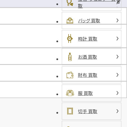
オ
取
ン
モ
バッグ 買取
ー
ル
常
時計 買取
滑
店
専
お酒 買取
用
駐
財布 買取
車
場
服 買取
切手 買取