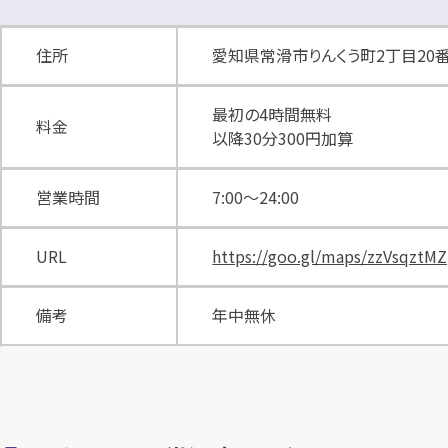
住所
愛知県常滑市りんくう町2丁目20番
最初の4時間無料
料金
以降30分300円加算
営業時間
7:00～24:00
URL
https://goo.gl/maps/zzVsqztM
備考
年中無休