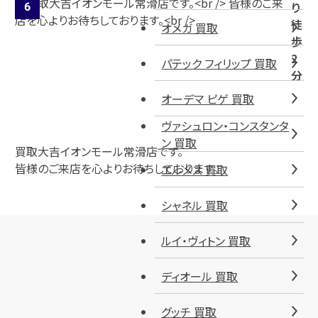
り
徒
オメガ 買取
歩
2
パテック フィリップ 買取
分
オーデマ ピゲ 買取
ヴァシュロン・コンスタンタ
ン 買取
買取大吉イオンモール常滑店です。
皆様のご来店を心よりお待ちしております。
エルメス 買取
シャネル 買取
ルイ・ヴィトン 買取
ディオール 買取
グッチ 買取