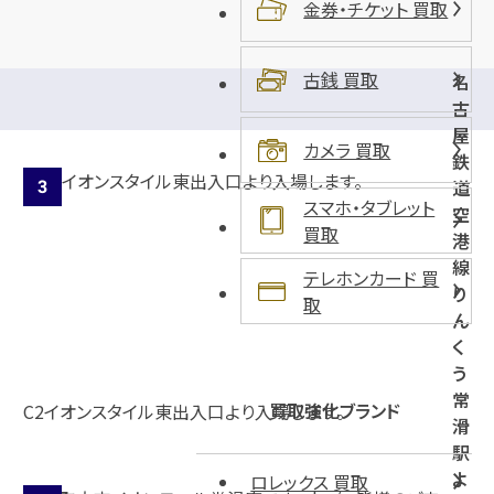
金券・チケット 買取
古銭 買取
名
古
屋
カメラ 買取
鉄
道
スマホ・タブレット
空
買取
港
線
テレホンカード 買
り
取
ん
く
う
常
買取強化ブランド
C2イオンスタイル東出入口より入場します。
滑
駅
よ
ロレックス 買取