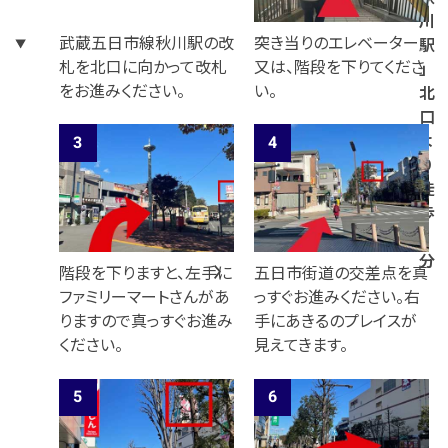
川
武蔵五日市線秋川駅の改
突き当りのエレベーター
駅
札を北口に向かって改札
又は、階段を下りてくださ
」
をお進みください。
い。
北
口
よ
り
徒
歩
4
分
階段を下りますと、左手に
五日市街道の交差点を真
ファミリーマートさんがあ
っすぐお進みください。右
りますので真っすぐお進み
手にあきるのプレイスが
ください。
見えてきます。