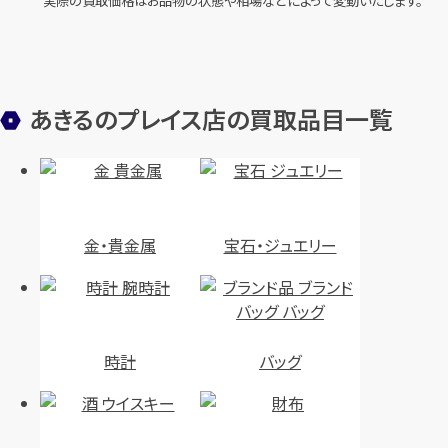
実際の買取価格はお品物の状態や相場などによって変動いたします。
約42.2cm オレンジ色石1.18ct
46.0cm ダイヤ1.00ct
ダイヤ0.62ct
円
買取参考価格
66,500
円
買取参考価格
59,000
あきるのプレイス店の買取品目一覧
宝石・ジュエリー
宝石・ジュエリー
ダイヤモンド ネックレス
ダイヤモンド ネックレス
金・貴金属
宝石・ジュエリー
店舗買取
店舗買取
時計
バッグ
ネックレス Pt900,Pt850 全長
ネックレス Pt900,Pt850 全長
約40.3cm 赤色石1.07ct ダイヤ
約40.1cm ダイヤ1.030ct
0.28ct