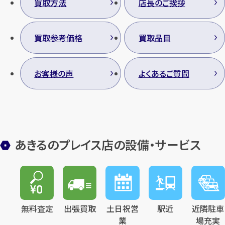
買取方法
店長のご挨拶
買取参考価格
買取品目
カンタン
無料
お客様の声
よくあるご質問
1
最短
分！
今すぐ査定金額をお伝えいた
あきるのプレイス店の設備・サービス
します
まずは
お電話
で
無料査定
【総合受付】24時間・年中無休(年末年
無料査定
出張買取
土日祝営
駅近
近隣駐車
始除く)
業
場充実