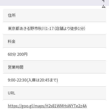
イ
ム
ズ
住所
あ
き
東京都あきる野市秋川1-17（店舗より徒歩1分）
る
野
立
料金
体
駐
60分 200円
車
場
営業時間
（
平
9:00-22:30(入庫は20:45まで)
面
駐
URL
車
場
も
https://goo.gl/maps/H2s81WMHsWYTe2z4A