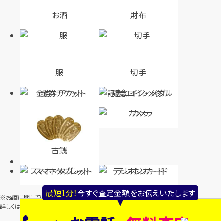
お酒
財布
円
買取参考価格
48,500
円
買取参考価格
38,000
宝石・ジュエリー
宝石・ジュエリー
ダイヤモンド ネックレス
ダイヤモンド ネックレス
服
切手
金券・チケット
記念コイン・メダル
店舗買取
店舗買取
カメラ
古銭
ネックレス Pt900,Pt850 全長
ネックレス Pt900,Pt850 全長
スマホ・タブレット
テレホンカード
約40.6cm ダイヤ0.70ct
約45.0cm ダイヤ1.070ct
最短1分！
今すぐ査定金額をお伝えいたします
※お酒に関しては、一部取り扱っていない店舗がございます。
円
円
買取参考価格
買取参考価格
141,000
94,000
詳しくは、店舗またはお電話にてご確認ください。