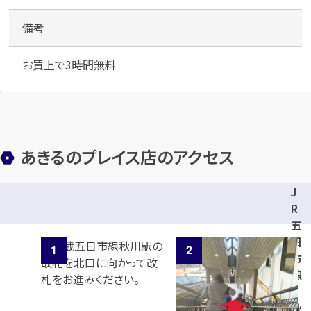
有
）
備考
お買上で3時間無料
あきるのプレイス店のアクセス
J
R
五
日
市
線
「
秋