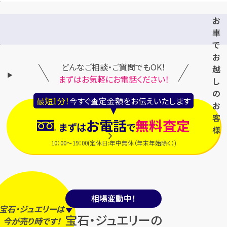
お
車
で
お
どんなご相談・ご質問でもOK！
越
まずはお気軽にお電話ください！
し
の
最短1分！
今すぐ査定金額をお伝えいたします
お
客
お電話
無料査定
まずは
で
様
10：00～19：00(定休日:年中無休（年末年始除く）)
相場変動中！
宝石・ジュエリーは
宝石・ジュエリーの
今
が
売り時
です！