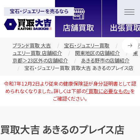
宝石・ジュエリーを売るなら
全国2200店舗以上展開中！
信頼と実績の買取専門店「買取大
吉」
ブランド買取 大吉
宝石・ジュエリー買取
宝石・ジ
ュエリー買取 店舗紹介
関東地区の店舗紹介
東
京都＞23区外の店舗紹介
あきる野市の店舗紹介
宝石・ジュエリー買取 買取大吉 あきるのプレイス店
令和7年12月2日より従来の健康保険証が身分証明書として認
められなくなりました。詳しくは下部の
「買取に必要なもの」
を
ご確認ください。
買取大吉 あきるのプレイス店