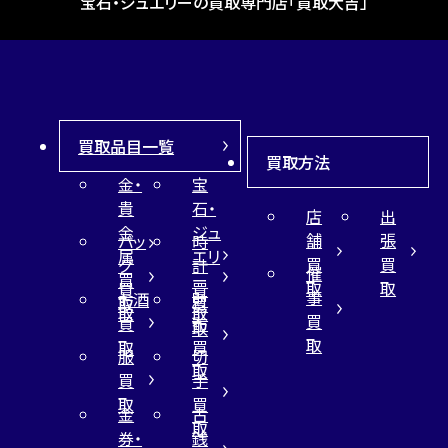
宝石・ジュエリーの買取専門店「買取大吉」
買取品目一覧
買取方法
金・
宝
貴
石・
店
出
金
ジュ
舗
張
バッ
時
属
エリ
買
買
グ
計
催
買
ー
取
取
買
買
事
お酒
財
取
買
取
取
買
買
布
取
取
取
買
服
切
取
買
手
取
買
金
古
取
券・
銭