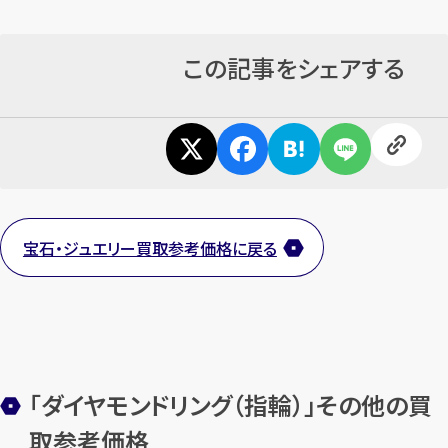
この記事をシェアする
カンタン
無料
宝石・ジュエリー買取参考価格に戻る
1
最短
分！
今すぐ査定金額をお伝えいた
します
まずは
お電話
で
無料査定
「ダイヤモンドリング（指輪）」その他の買
【総合受付】24時間・年中無休(年末年
取参考価格
始除く)