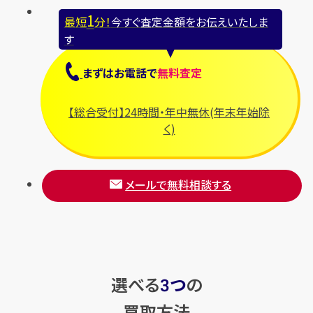
1
最短
分！
今すぐ査定金額をお伝えいたしま
す
まずは
お電話
で
無料査定
【総合受付】24時間・年中無休(年末年始除
く)
メールで無料相談する
選べる
つ
の
3
買取方法