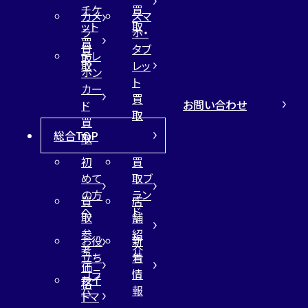
チケ
買
カメ
スマ
ット
取
ラ
ホ・
買
買
タブ
テレ
取
取
レッ
ホン
ト
カー
買
お問い合わせ
ド
取
買
総合TOP
取
初
買
めて
取ブ
の方
ラン
買
店
へ
ド
取
舗
参
紹
お役
新
考
介
立ち
着
価
コラ
情
サイ
格
ム
報
トマ