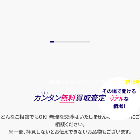
お電話でもメールでも、24時間毎日
ご相談受
その場で聞ける
カンタン
無料
買取査定
リアル
な
相場！
どんなご相談でもOK! 無理な交渉はいたしませんのでお気軽にご
相談ください。
※一部、拝見しないとお伝えできないお品物もございます。