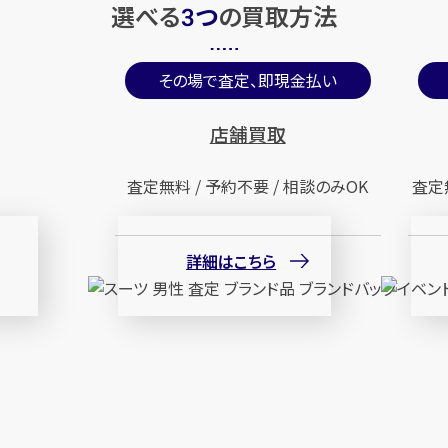
選べる
つ
の
買取方法
3
その場で査定、即現金払い
店舗買取
査定無料 / 予約不要 / 相談のみOK
査定
詳細はこちら