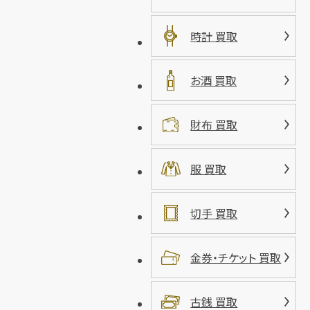
時計 買取
お酒 買取
財布 買取
服 買取
切手 買取
金券・チケット 買取
古銭 買取