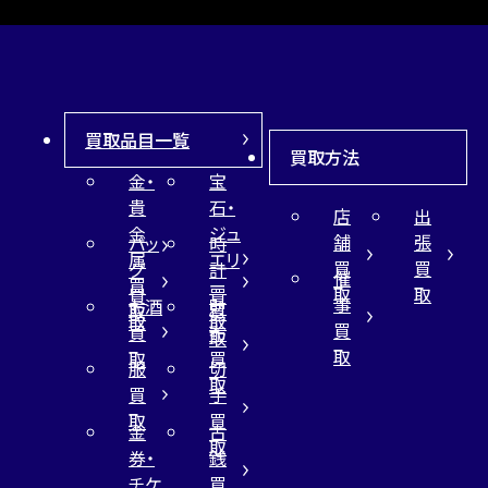
買取品目一覧
買取方法
金・
宝
貴
石・
店
出
金
ジュ
舗
張
バッ
時
属
エリ
買
買
グ
計
催
買
ー
取
取
買
買
事
お酒
財
取
買
取
取
買
買
布
取
取
取
買
服
切
取
買
手
取
買
金
古
取
券・
銭
チケ
買