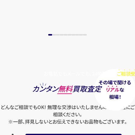
お電話でもメールでも、24時間毎日
ご相談受
その場で聞ける
カンタン
無料
買取査定
リアル
な
相場！
どんなご相談でもOK! 無理な交渉はいたしませんのでお気軽にご
相談ください。
※一部、拝見しないとお伝えできないお品物もございます。