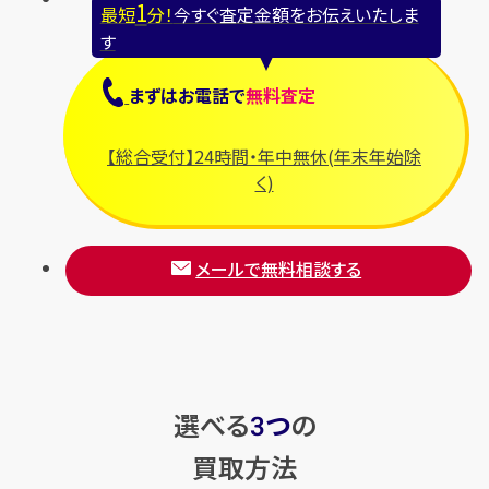
1
最短
分！
今すぐ査定金額をお伝えいたしま
す
まずは
お電話
で
無料査定
【総合受付】24時間・年中無休(年末年始除
く)
メールで無料相談する
選べる
つ
の
3
買取方法