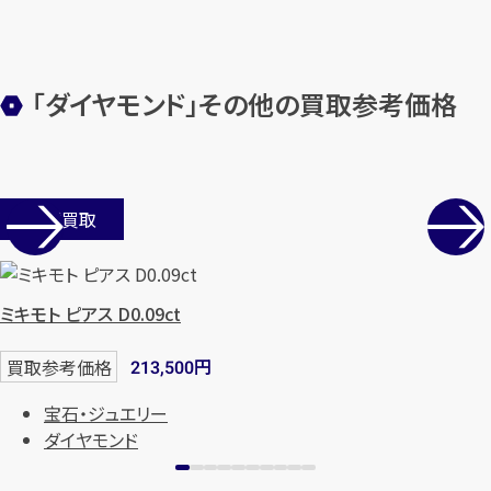
「ダイヤモンド」その他の買取参考価格
カンタン
無料
店舗買取
1
ミキモト ピアス D0.09ct
最短
分！
今すぐ査定金額をお伝えいた
します
円
買取参考価格
213,500
まずは
お電話
で
無料査定
宝石・ジュエリー
ダイヤモンド
【総合受付】24時間・年中無休(年末年
始除く)