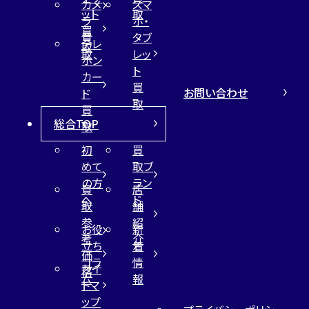
カメ
スマ
ット
取
ラ
ホ・
買
買
タブ
テレ
取
取
レッ
ホン
ト
カー
買
お問い合わせ
ド
取
買
総合TOP
取
初
買
めて
取ブ
の方
ラン
買
店
へ
ド
取
舗
参
紹
お役
新
考
介
立ち
着
価
コラ
情
サイ
格
ム
報
トマ
ップ