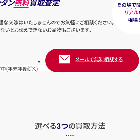
ンタン
無料
買取査定
その場で
リアル
相場
無理な交渉はいたしませんのでお気軽にご相談ください。
ないとお伝えできないお品物もございます。
メールで無料相談する
付中
(年末年始除く)
選べる
つ
の
買取方法
3