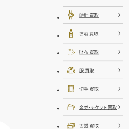
時計 買取
お酒 買取
財布 買取
服 買取
切手 買取
金券・チケット 買取
古銭 買取