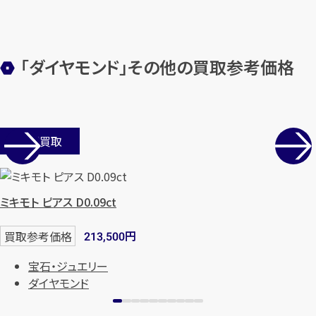
「ダイヤモンド」その他の買取参考価格
カンタン
無料
店舗買取
1
ミキモト ピアス D0.09ct
最短
分！
今すぐ査定金額をお伝えいた
します
円
買取参考価格
213,500
まずは
お電話
で
無料査定
宝石・ジュエリー
ダイヤモンド
【総合受付】24時間・年中無休(年末年
始除く)