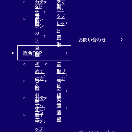
カメ
スマ
ット
取
ラ
ホ・
買
買
タブ
テレ
取
取
レッ
ホン
ト
カー
買
お問い合わせ
ド
取
買
総合TOP
取
初
買
めて
取ブ
の方
ラン
買
店
へ
ド
取
舗
参
紹
お役
新
考
介
立ち
着
価
コラ
情
サイ
格
ム
報
トマ
ップ