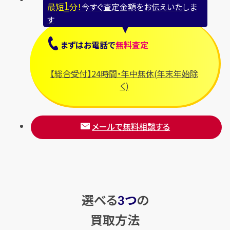
1
最短
分！
今すぐ査定金額をお伝えいたしま
す
まずは
お電話
で
無料査定
【総合受付】24時間・年中無休(年末年始除
く)
メールで無料相談する
選べる
つ
の
3
買取方法