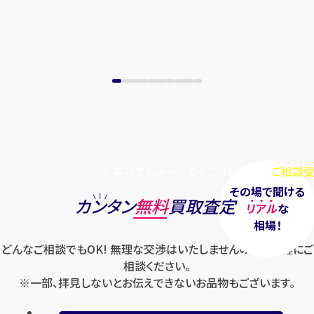
お電話でもメールでも、24時間毎日
ご相談受
その場で聞ける
カンタン
無料
買取査定
リアル
な
相場！
どんなご相談でもOK! 無理な交渉はいたしませんのでお気軽にご
相談ください。
※一部、拝見しないとお伝えできないお品物もございます。