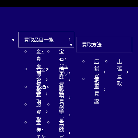
買取品目一覧
買取方法
金・
宝
貴
石・
店
出
金
ジュ
舗
張
バッ
時
属
エリ
買
買
グ
計
催
買
ー
取
取
買
買
事
お酒
財
取
買
取
取
買
買
布
取
取
取
買
服
切
取
買
手
取
買
金
古
取
券・
銭
チケ
買