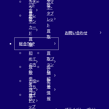
カメ
スマ
ット
取
ラ
ホ・
買
買
タブ
テレ
取
取
レッ
ホン
ト
カー
買
お問い合わせ
ド
取
買
総合TOP
取
初
買
めて
取ブ
の方
ラン
買
店
へ
ド
取
舗
参
紹
お役
新
考
介
立ち
着
価
コラ
情
サイ
格
ム
報
トマ
ップ