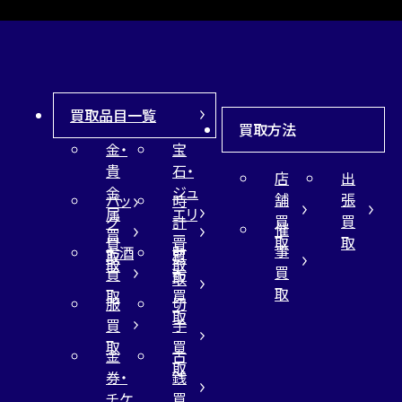
買取品目一覧
買取方法
金・
宝
貴
石・
店
出
金
ジュ
舗
張
バッ
時
属
エリ
買
買
グ
計
催
買
ー
取
取
買
買
事
お酒
財
取
買
取
取
買
買
布
取
取
取
買
服
切
取
買
手
取
買
金
古
取
券・
銭
チケ
買