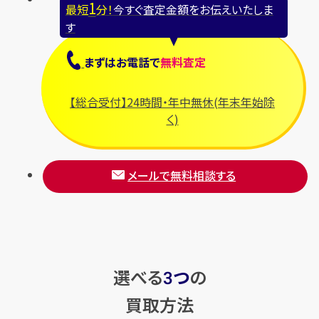
1
最短
分！
今すぐ査定金額をお伝えいたしま
す
まずは
お電話
で
無料査定
【総合受付】24時間・年中無休(年末年始除
く)
メールで無料相談する
選べる
つ
の
3
買取方法