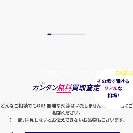
お電話でもメールでも、24時間毎日
ご相談受
その場で聞ける
カンタン
無料
買取査定
リアル
な
相場！
どんなご相談でもOK! 無理な交渉はいたしませんのでお気軽にご
相談ください。
※一部、拝見しないとお伝えできないお品物もございます。