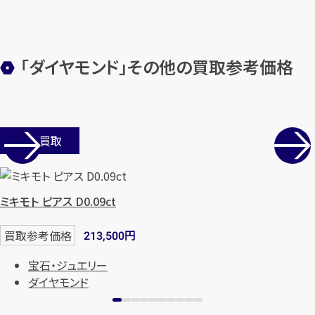
「ダイヤモンド」その他の買取参考価格
カンタン
無料
店舗買取
1
ミキモト ピアス D0.09ct
最短
分！
今すぐ査定金額をお伝えいた
します
円
買取参考価格
213,500
まずは
お電話
で
無料査定
宝石・ジュエリー
ダイヤモンド
【総合受付】24時間・年中無休(年末年
始除く)