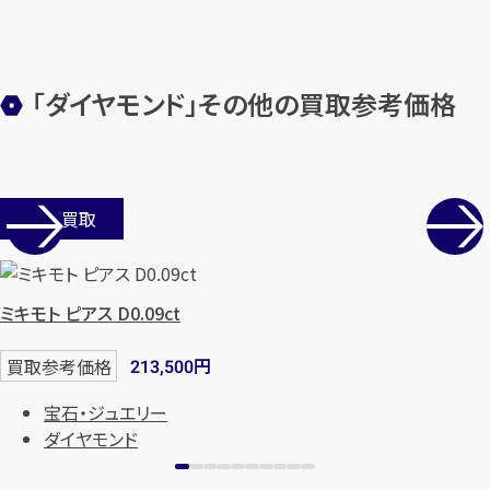
「ダイヤモンド」その他の買取参考価格
カンタン
無料
店舗買取
1
ミキモト ピアス D0.09ct
最短
分！
今すぐ査定金額をお伝えいた
します
円
買取参考価格
213,500
まずは
お電話
で
無料査定
宝石・ジュエリー
ダイヤモンド
【総合受付】24時間・年中無休(年末年
始除く)