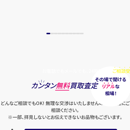
お電話でもメールでも、24時間毎日
ご相談受
その場で聞ける
カンタン
無料
買取査定
リアル
な
相場！
どんなご相談でもOK! 無理な交渉はいたしませんのでお気軽にご
相談ください。
※一部、拝見しないとお伝えできないお品物もございます。