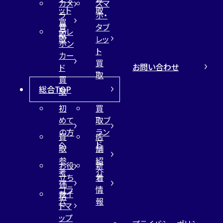
カメ
スマ
ット
取
ラ
ホ・
買
買
タブ
テレ
取
取
レッ
ホン
ト
カー
買
お問い合わせ
ド
取
買
総合TOP
取
初
買
めて
取ブ
の方
ラン
買
店
へ
ド
取
舗
参
紹
お役
新
考
介
立ち
着
価
コラ
情
サイ
格
ム
報
トマ
ップ