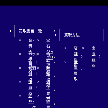
買取品目一覧
買取方法
金・
宝
貴
石・
店
出
金
ジュ
舗
張
バッ
時
属
エリ
買
買
グ
計
催
買
ー
取
取
買
買
事
お酒
財
取
買
取
取
買
買
布
取
取
取
買
服
切
取
買
手
取
買
金
古
取
券・
銭
チケ
買