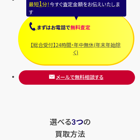
1
最短
分！
今すぐ査定金額をお伝えいたしま
す
まずは
お電話
で
無料査定
【総合受付】24時間・年中無休(年末年始除
く)
メールで無料相談する
選べる
つ
の
3
買取方法