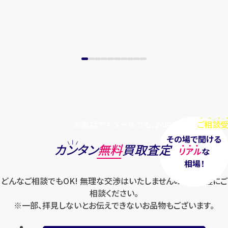
お電話でもメールでも、24時間毎日
ご相談受
その場で聞ける
カンタン
無料
買取査定
リアル
な
相場！
どんなご相談でもOK! 無理な交渉はいたしませんのでお気軽にご
相談ください。
※一部、拝見しないとお伝えできないお品物もございます。