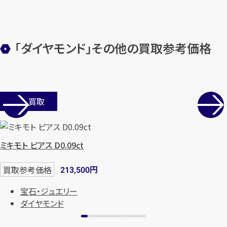
「ダイヤモンド」その他の買取参考価格
カンタン
無料
店舗買取
1
ミキモト ピアス D0.09ct
最短
分！
今すぐ査定金額をお伝えいた
します
円
買取参考価格
213,500
まずは
お電話
で
無料査定
宝石・ジュエリー
ダイヤモンド
【総合受付】24時間・年中無休(年末年
始除く)