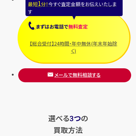
1
最短
分！
今すぐ査定金額をお伝えいたしま
す
まずは
お電話
で
無料査定
【総合受付】24時間・年中無休(年末年始除
く)
メールで無料相談する
選べる
つ
の
3
買取方法