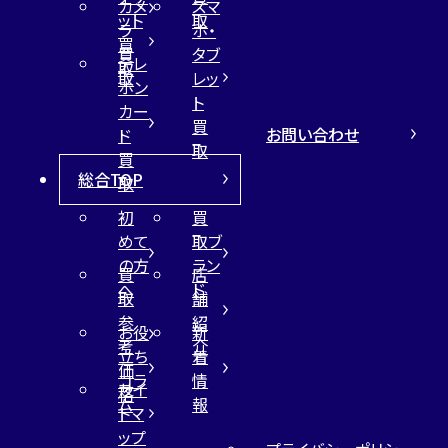
カメ
スマ
ット
取
ラ
ホ・
買
買
タブ
テレ
取
取
レッ
ホン
ト
カー
買
お問い合わせ
ド
取
買
総合TOP
取
初
買
めて
取ブ
の方
ラン
買
店
へ
ド
取
舗
参
紹
お役
新
考
介
立ち
着
価
コラ
情
サイ
格
ム
報
トマ
ップ