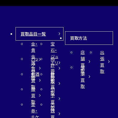
買取品目一覧
買取方法
金・
宝
貴
石・
店
出
金
ジュ
舗
張
バッ
時
属
エリ
買
買
グ
計
催
買
ー
取
取
買
買
事
お酒
財
取
買
取
取
買
買
布
取
取
取
買
服
切
取
買
手
取
買
金
古
取
券・
銭
チケ
買