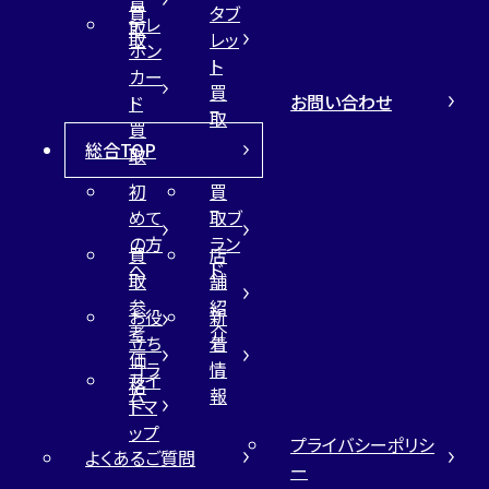
買
買
タブ
テレ
取
取
レッ
ホン
ト
カー
買
お問い合わせ
ド
取
買
総合TOP
取
初
買
めて
取ブ
の方
ラン
買
店
へ
ド
取
舗
参
紹
お役
新
考
介
立ち
着
価
コラ
情
サイ
格
ム
報
トマ
ップ
プライバシーポリシ
よくあるご質問
ー