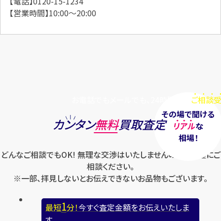
【電話】0120-15-1234
【営業時間】10:00～20:00
お電話でもメールでも、24時間毎日
ご相談受
その場で聞ける
カンタン
無料
買取査定
リアル
な
相場！
どんなご相談でもOK! 無理な交渉はいたしませんのでお気軽にご
相談ください。
※一部、拝見しないとお伝えできないお品物もございます。
1
最短
分！
今すぐ査定金額をお伝えいたしま
す