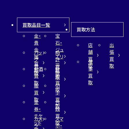
買取品目一覧
買取方法
金・
宝
貴
石・
店
出
金
ジュ
舗
張
バッ
時
属
エリ
買
買
グ
計
催
買
ー
取
取
買
買
事
お酒
財
取
買
取
取
買
買
布
取
取
取
買
服
切
取
買
手
取
買
金
古
取
券・
銭
チケ
買
カメ
スマ
ット
取
ラ
ホ・