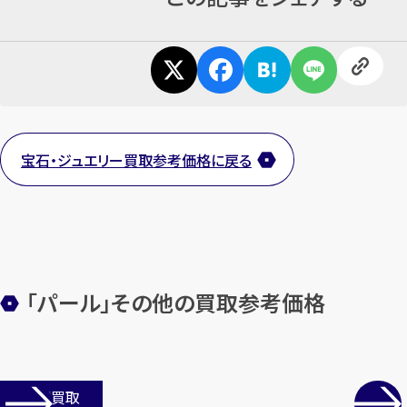
カンタン
無料
宝石・ジュエリー買取参考価格に戻る
1
最短
分！
今すぐ査定金額をお伝えいた
します
「パール」その他の買取参考価格
まずは
お電話
で
無料査定
【総合受付】24時間・年中無休(年末年
店舗買取
始除く)