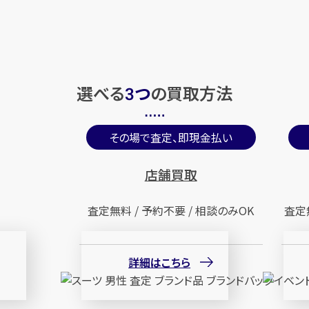
選べる
つ
の
買取方法
3
その場で査定、即現金払い
店舗買取
査定無料 / 予約不要 / 相談のみOK
査定
詳細はこちら