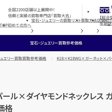
全国2200店舗以上展開中！
信頼と実績の買取専門店「買取大吉」
【総合
宝石・ジュエリーの買取リスト
買取方法
店舗紹
年始除
TOP
初めての方へ
宝石・ジュエリー買取参考価格
ジュエリー買取買取参考価格
K18×K18WG×ガーネット×パ
パール×ダイヤモンドネックレス ガー
考価格