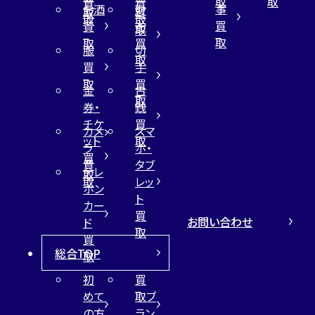
取
取
買
買
事
お酒
財
取
買
取
取
買
買
布
取
取
取
買
服
切
取
買
手
取
買
金
古
取
券・
銭
チケ
買
カメ
スマ
ット
取
ラ
ホ・
買
買
タブ
テレ
取
取
レッ
ホン
ト
カー
買
お問い合わせ
ド
取
買
総合TOP
取
初
買
めて
取ブ
の方
ラン