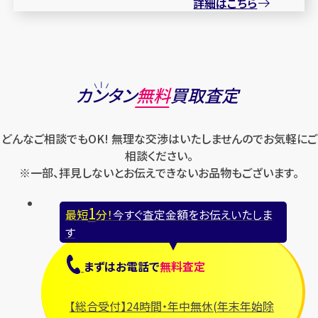
詳細はこちら
カンタン
無料
買取査定
どんなご相談でもOK! 無理な交渉はいたしませんのでお気軽にご
相談ください。
※一部、拝見しないとお伝えできないお品物もございます。
1
最短
分！
今すぐ査定金額をお伝えいたしま
す
まずは
お電話
で
無料査定
【総合受付】24時間・年中無休(年末年始除