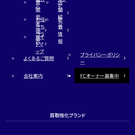
買
店
へ
ド
取
舗
参
紹
お役
新
考
介
立ち
着
価
コラ
情
サイ
格
ム
報
トマ
ップ
プライバシーポリシ
よくあるご質問
ー
会社案内
FCオーナー募集中
買取強化ブランド