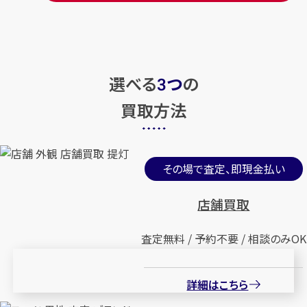
選べる
つ
の
3
買取方法
その場で査定、即現金払い
店舗買取
査定無料 / 予約不要 / 相談のみOK
詳細はこちら