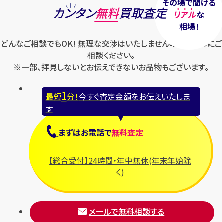
その場で聞ける
カンタン
無料
買取査定
リアル
な
相場！
どんなご相談でもOK! 無理な交渉はいたしませんのでお気軽にご
相談ください。
※一部、拝見しないとお伝えできないお品物もございます。
1
最短
分！
今すぐ査定金額をお伝えいたしま
す
まずは
お電話
で
無料査定
【総合受付】24時間・年中無休(年末年始除
く)
メールで無料相談する