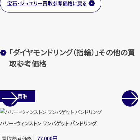
宝石・ジュエリー買取参考価格に戻る
カンタン
無料
「ダイヤモンドリング（指輪）」その他の買
取参考価格
1
最短
分！
今すぐ査定金額をお伝えいた
店舗買取
します
まずは
お電話
で
無料査定
ハリー・ウィンストン ワンバゲット バンドリング
【総合受付】24時間・年中無休(年末年
始除く)
円
買取参考価格
77,000