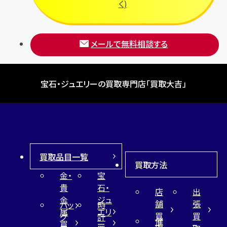
く)
メールで無料相談する
宝石・ジュエリーの買取専門店「買取大吉」
買取品目一覧
買取方法
金・
宝
貴
石・
店
出
金
ジュ
舗
張
バッ
時
属
エリ
買
買
グ
計
催
買
ー