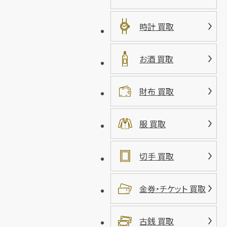
時計 買取
お酒 買取
財布 買取
服 買取
切手 買取
金券・チケット 買取
古銭 買取