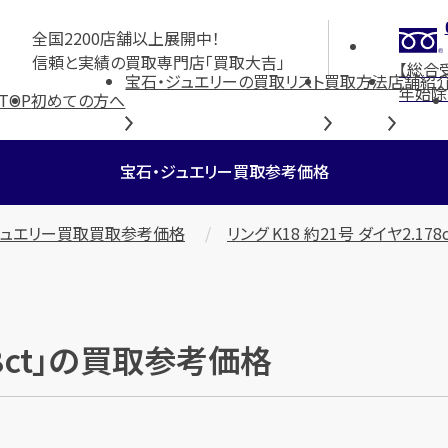
全国2200店舗以上展開中！
信頼と実績の買取専門店「買取大吉」
【総合
宝石・ジュエリーの買取リスト
買取方法
店舗紹
年始除
TOP
初めての方へ
宝石・ジュエリー買取参考価格
ジュエリー買取買取参考価格
リング K18 約21号 ダイヤ2.178c
178ct」の買取参考価格