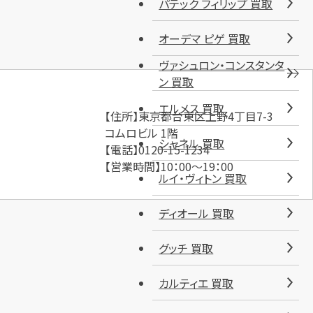
パテック フィリップ 買取
オーデマ ピゲ 買取
ヴァシュロン・コンスタンタ
ン 買取
エルメス 買取
【住所】東京都台東区上野4丁目7-3
コムロビル 1階
シャネル 買取
【電話】0120-15-1234
【営業時間】10：00～19：00
ルイ・ヴィトン 買取
ディオール 買取
グッチ 買取
カルティエ 買取