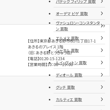
パテック フィリップ 買取
オーデマ ピゲ 買取
ヴァシュロン・コンスタンタ
ン 買取
エルメス 買取
【住所】東京都あきる野市秋川1丁目17-1
あきるのプレイス 1階
シャネル 買取
（旧：あきる野とうきゅう店）
【電話】0120-15-1234
ルイ・ヴィトン 買取
【営業時間】10：00～19：00
ディオール 買取
グッチ 買取
カルティエ 買取