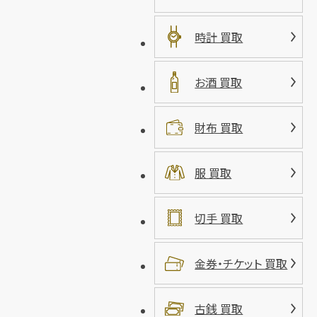
時計 買取
お酒 買取
財布 買取
服 買取
切手 買取
金券・チケット 買取
古銭 買取