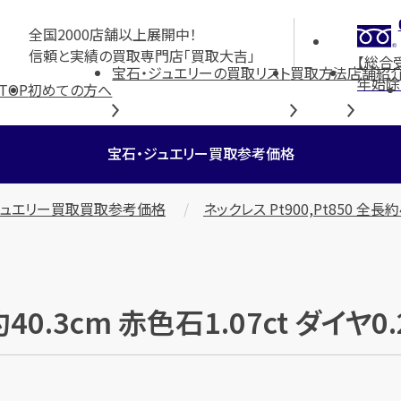
全国2000店舗以上展開中！
信頼と実績の買取専門店「買取大吉」
【総合
宝石・ジュエリーの買取リスト
買取方法
店舗紹
年始除
TOP
初めての方へ
宝石・ジュエリー買取参考価格
ジュエリー買取買取参考価格
ネックレス Pt900,Pt850 全長約4
長約40.3cm 赤色石1.07ct ダイ