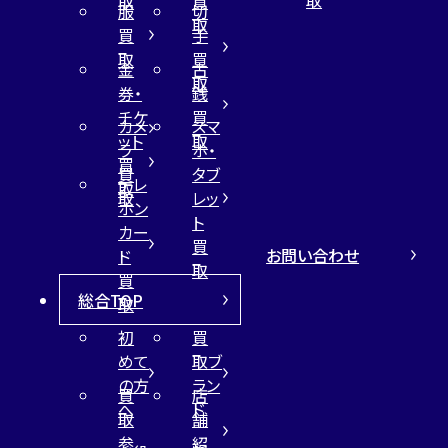
取
買
服
切
取
買
手
取
買
金
古
取
券・
銭
チケ
買
カメ
スマ
ット
取
ラ
ホ・
買
買
タブ
テレ
取
取
レッ
ホン
ト
カー
買
お問い合わせ
ド
取
買
総合TOP
取
初
買
めて
取ブ
の方
ラン
買
店
へ
ド
取
舗
参
紹