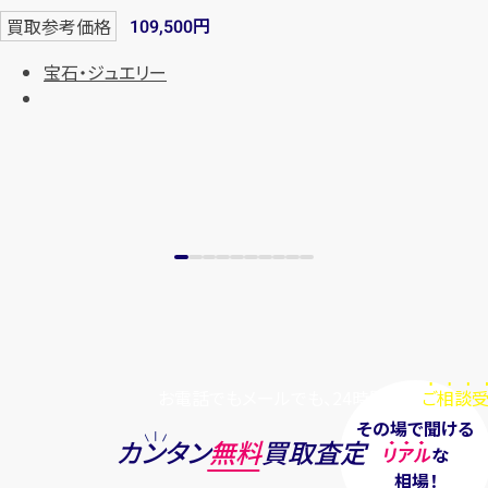
円
買取参考価格
109,500
宝石・ジュエリー
お電話でもメールでも、24時間毎日
ご相談受
その場で聞ける
カンタン
無料
買取査定
リアル
な
相場！