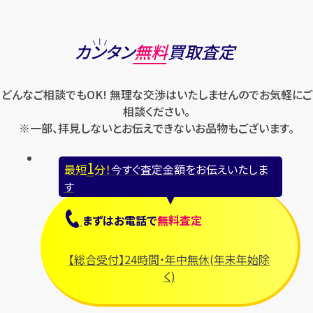
カンタン
無料
買取査定
どんなご相談でもOK! 無理な交渉はいたしませんのでお気軽にご
相談ください。
※一部、拝見しないとお伝えできないお品物もございます。
1
最短
分！
今すぐ査定金額をお伝えいたしま
す
まずは
お電話
で
無料査定
【総合受付】24時間・年中無休(年末年始除
く)