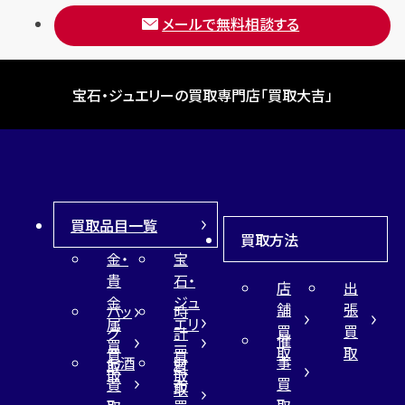
メールで無料相談する
宝石・ジュエリーの買取専門店「買取大吉」
買取品目一覧
買取方法
金・
宝
貴
石・
店
出
金
ジュ
舗
張
バッ
時
属
エリ
買
買
グ
計
催
買
ー
取
取
買
買
事
お酒
財
取
買
取
取
買
買
布
取
取