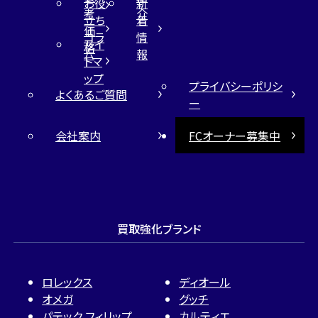
お役
新
考
介
立ち
着
価
コラ
情
サイ
格
ム
報
トマ
ップ
プライバシーポリシ
よくあるご質問
ー
会社案内
FCオーナー募集中
買取強化ブランド
ロレックス
ディオール
オメガ
グッチ
パテック フィリップ
カルティエ