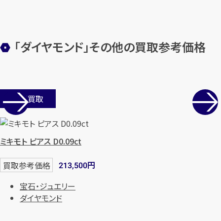
「ダイヤモンド」その他の買取参考価格
カンタン
無料
店舗買取
1
ミキモト ピアス D0.09ct
最短
分！
今すぐ査定金額をお伝えいた
します
円
買取参考価格
213,500
まずは
お電話
で
無料査定
宝石・ジュエリー
ダイヤモンド
【総合受付】24時間・年中無休(年末年
始除く)