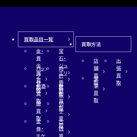
買取品目一覧
買取方法
金・
宝
貴
石・
店
出
金
ジュ
舗
張
バッ
時
属
エリ
買
買
グ
計
催
買
ー
取
取
買
買
事
お酒
財
取
買
取
取
買
買
布
取
取
取
買
服
切
取
買
手
取
買
金
古
取
券・
銭
チケ
買