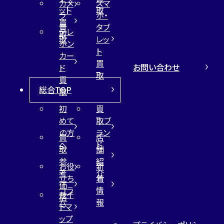
カメ
スマ
ット
取
ラ
ホ・
買
買
タブ
テレ
取
取
レッ
ホン
ト
カー
買
お問い合わせ
ド
取
買
総合TOP
取
初
買
めて
取ブ
の方
ラン
買
店
へ
ド
取
舗
参
紹
お役
新
考
介
立ち
着
価
コラ
情
サイ
格
ム
報
トマ
ップ