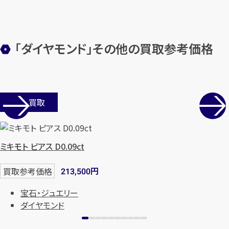
「ダイヤモンド」その他の買取参考価格
カンタン
無料
店舗買取
1
ミキモト ピアス D0.09ct
最短
分！
今すぐ査定金額をお伝えいた
します
円
買取参考価格
213,500
まずは
お電話
で
無料査定
宝石・ジュエリー
ダイヤモンド
【総合受付】24時間・年中無休(年末年
始除く)