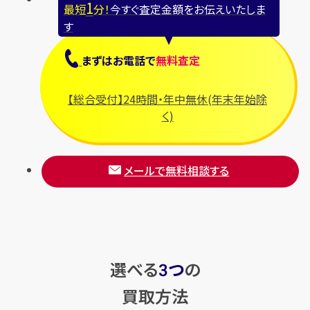
1
最短
分！
今すぐ査定金額をお伝えいたしま
す
まずは
お電話
で
無料査定
【総合受付】24時間・年中無休(年末年始除
く)
メールで無料相談する
選べる
つ
の
3
買取方法