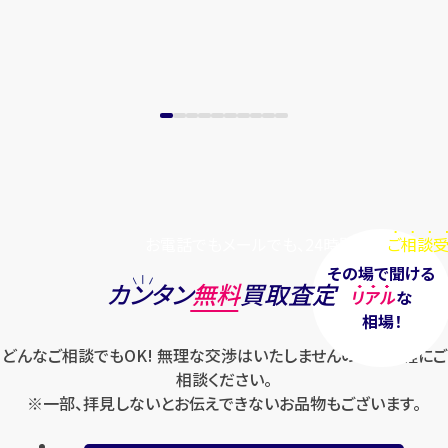
お電話でもメールでも、24時間毎日
ご相談受
その場で聞ける
カンタン
無料
買取査定
リアル
な
相場！
どんなご相談でもOK! 無理な交渉はいたしませんのでお気軽にご
相談ください。
※一部、拝見しないとお伝えできないお品物もございます。