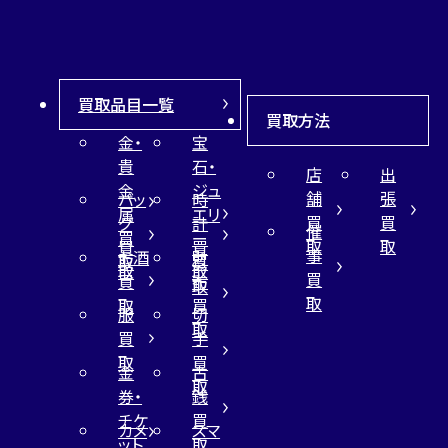
買取品目一覧
買取方法
金・
宝
貴
石・
店
出
金
ジュ
舗
張
バッ
時
属
エリ
買
買
グ
計
催
買
ー
取
取
買
買
事
お酒
財
取
買
取
取
買
買
布
取
取
取
買
服
切
取
買
手
取
買
金
古
取
券・
銭
チケ
買
カメ
スマ
ット
取