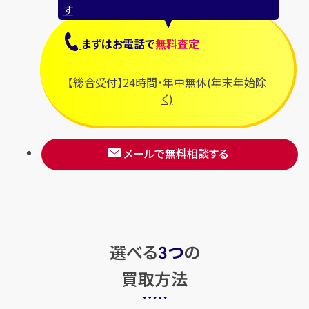
す
まずは
お電話
で
無料査定
【総合受付】24時間・年中無休(年末年始除
く)
メールで無料相談する
選べる
つ
の
3
買取方法