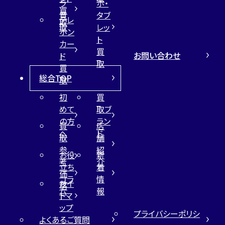
ラ
ホ・
買
買
タブ
テレ
取
取
レッ
ホン
ト
カー
買
お問い合わせ
ド
取
買
総合TOP
取
初
買
めて
取ブ
の方
ラン
買
店
へ
ド
取
舗
参
紹
お役
新
考
介
立ち
着
価
コラ
情
サイ
格
ム
報
トマ
ップ
プライバシーポリシ
よくあるご質問