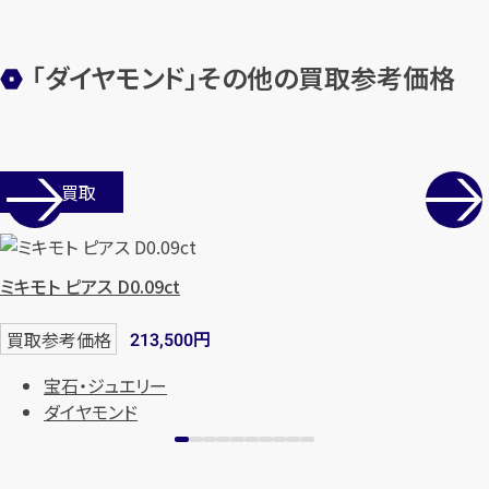
「ダイヤモンド」その他の買取参考価格
カンタン
無料
店舗買取
ミキモト ピアス D0.09ct
1
最短
分！
今すぐ査定金額をお伝えいた
円
買取参考価格
します
213,500
宝石・ジュエリー
まずは
お電話
で
無料査定
ダイヤモンド
【総合受付】24時間・年中無休(年末年
始除く)