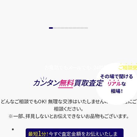
お電話でもメールでも、24時間毎日
ご相談受
その場で聞ける
カンタン
無料
買取査定
リアル
な
相場！
どんなご相談でもOK! 無理な交渉はいたしませんのでお気軽にご
相談ください。
※一部、拝見しないとお伝えできないお品物もございます。
1
最短
分！
今すぐ査定金額をお伝えいたしま