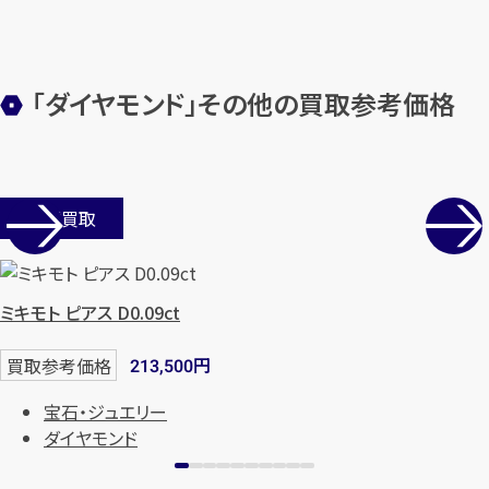
「ダイヤモンド」その他の買取参考価格
カンタン
無料
店舗買取
1
ミキモト ピアス D0.09ct
最短
分！
今すぐ査定金額をお伝えいた
します
円
買取参考価格
213,500
まずは
お電話
で
無料査定
宝石・ジュエリー
ダイヤモンド
【総合受付】24時間・年中無休(年末年
始除く)