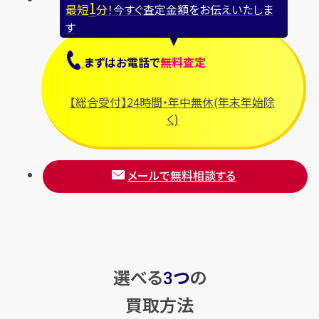
1
最短
分！
今すぐ査定金額をお伝えいたしま
す
まずは
お電話
で
無料査定
【総合受付】24時間・年中無休(年末年始除
く)
メールで無料相談する
選べる
つ
の
3
買取方法