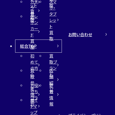
カメ
スマ
ット
取
ラ
ホ・
買
買
タブ
テレ
取
取
レッ
ホン
ト
カー
買
お問い合わせ
ド
取
買
総合TOP
取
初
買
めて
取ブ
の方
ラン
買
店
へ
ド
取
舗
参
紹
お役
新
考
介
立ち
着
価
コラ
情
サイ
格
ム
報
トマ
ップ