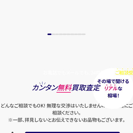
お電話でもメールでも、24時間毎日
ご相談受
その場で聞ける
カンタン
無料
買取査定
リアル
な
相場！
どんなご相談でもOK! 無理な交渉はいたしませんのでお気軽にご
相談ください。
※一部、拝見しないとお伝えできないお品物もございます。