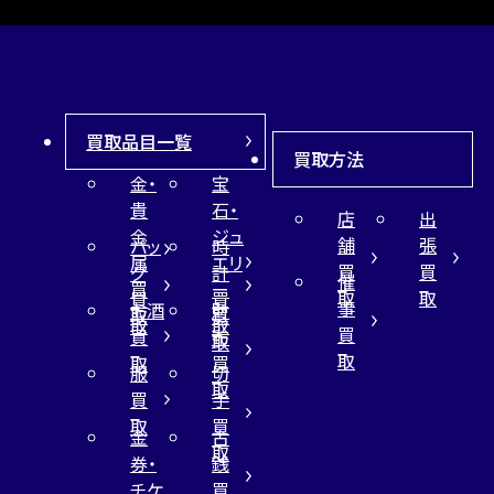
買取品目一覧
買取方法
金・
宝
貴
石・
店
出
金
ジュ
舗
張
バッ
時
属
エリ
買
買
グ
計
催
買
ー
取
取
買
買
事
お酒
財
取
買
取
取
買
買
布
取
取
取
買
服
切
取
買
手
取
買
金
古
取
券・
銭
チケ
買