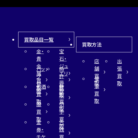
買取品目一覧
買取方法
金・
宝
貴
石・
店
出
金
ジュ
舗
張
バッ
時
属
エリ
買
買
グ
計
催
買
ー
取
取
買
買
事
お酒
財
取
買
取
取
買
買
布
取
取
取
買
服
切
取
買
手
取
買
金
古
取
券・
銭
チケ
買