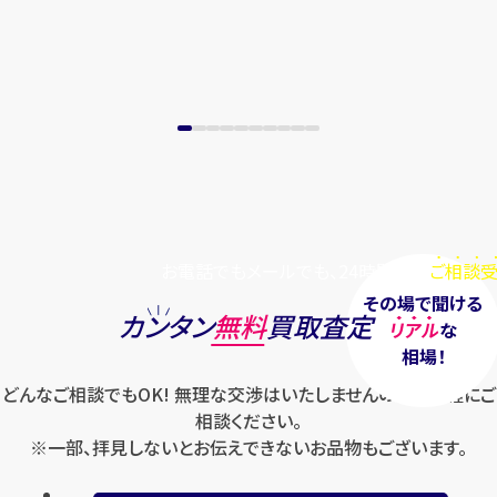
お電話でもメールでも、24時間毎日
ご相談受
その場で聞ける
カンタン
無料
買取査定
リアル
な
相場！
どんなご相談でもOK! 無理な交渉はいたしませんのでお気軽にご
相談ください。
※一部、拝見しないとお伝えできないお品物もございます。