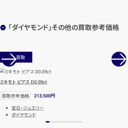
「ダイヤモンド」その他の買取参考価格
カンタン
無料
店舗買取
1
ミキモト ピアス D0.09ct
最短
分！
今すぐ査定金額をお伝えいた
します
円
買取参考価格
213,500
まずは
お電話
で
無料査定
宝石・ジュエリー
ダイヤモンド
【総合受付】24時間・年中無休(年末年
始除く)