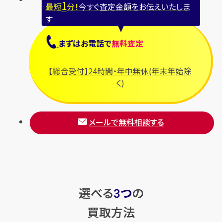
1
最短
分！
今すぐ査定金額をお伝えいたしま
す
まずは
お電話
で
無料査定
【総合受付】24時間・年中無休(年末年始除
く)
メールで無料相談する
選べる
つ
の
3
買取方法