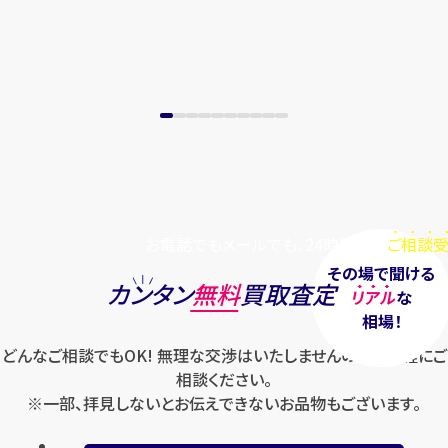
お電話でもメールでも、24時間毎日
ご相談受
その場で聞ける
カンタン
無料
買取査定
リアル
な
相場！
どんなご相談でもOK! 無理な交渉はいたしませんのでお気軽にご
相談ください。
※一部、拝見しないとお伝えできないお品物もございます。