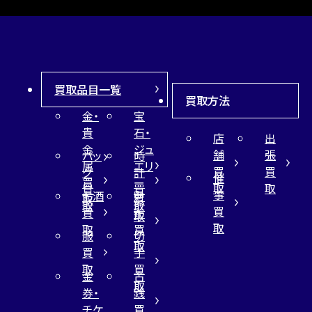
買取品目一覧
買取方法
金・
宝
貴
石・
店
出
金
ジュ
舗
張
バッ
時
属
エリ
買
買
グ
計
催
買
ー
取
取
買
買
事
お酒
財
取
買
取
取
買
買
布
取
取
取
買
服
切
取
買
手
取
買
金
古
取
券・
銭
チケ
買