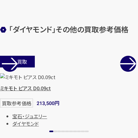
「ダイヤモンド」その他の買取参考価格
カンタン
無料
店舗買取
1
ミキモト ピアス D0.09ct
最短
分！
今すぐ査定金額をお伝えいた
します
円
買取参考価格
213,500
まずは
お電話
で
無料査定
宝石・ジュエリー
ダイヤモンド
【総合受付】24時間・年中無休(年末年
始除く)