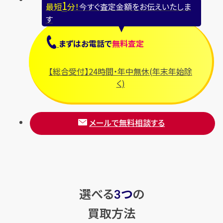
1
最短
分！
今すぐ査定金額をお伝えいたしま
す
まずは
お電話
で
無料査定
【総合受付】24時間・年中無休(年末年始除
く)
メールで無料相談する
選べる
つ
の
3
買取方法