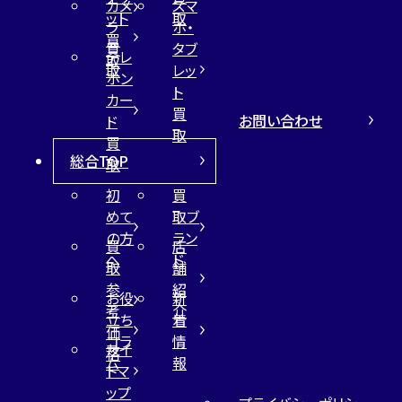
カメ
スマ
ット
取
ラ
ホ・
買
買
タブ
テレ
取
取
レッ
ホン
ト
カー
買
お問い合わせ
ド
取
買
総合TOP
取
初
買
めて
取ブ
の方
ラン
買
店
へ
ド
取
舗
参
紹
お役
新
考
介
立ち
着
価
コラ
情
サイ
格
ム
報
トマ
ップ