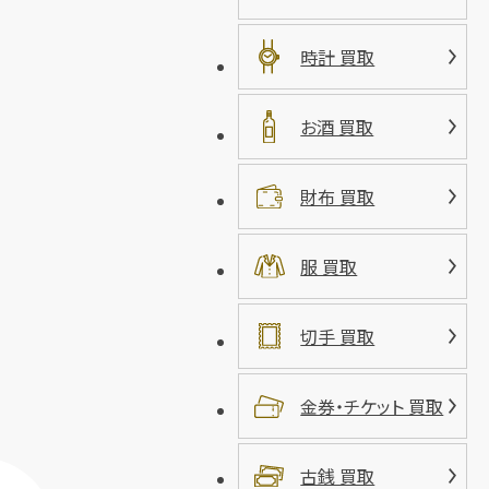
時計 買取
お酒 買取
財布 買取
服 買取
切手 買取
金券・チケット 買取
古銭 買取