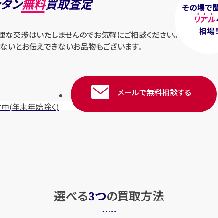
ンタン
無料
買取査定
その場で
リアル
相場
無理な交渉はいたしませんのでお気軽にご相談ください。
ないとお伝えできないお品物もございます。
メールで無料相談する
付中
(年末年始除く)
選べる
つ
の
買取方法
3