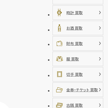
時計 買取
お酒 買取
財布 買取
服 買取
切手 買取
金券・チケット 買取
古銭 買取