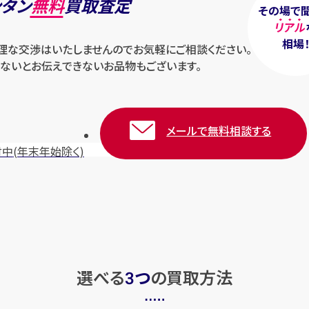
ンタン
無料
買取査定
その場で
リアル
相場
無理な交渉はいたしませんのでお気軽にご相談ください。
ないとお伝えできないお品物もございます。
メールで無料相談する
付中
(年末年始除く)
選べる
つ
の
買取方法
3