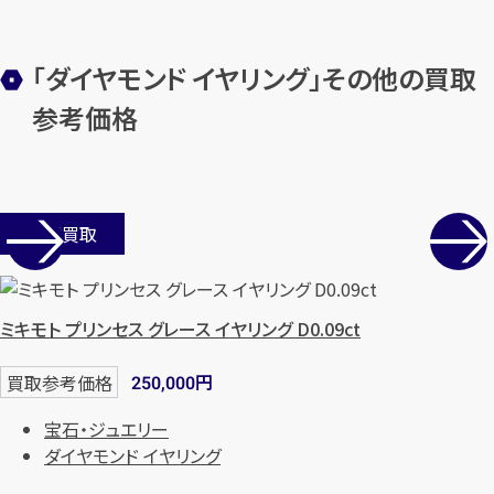
「ダイヤモンド イヤリング」その他の買取
参考価格
カンタン
無料
店舗買取
1
最短
分！
今すぐ査定金額をお伝えいた
ミキモト プリンセス グレース イヤリング D0.09ct
します
円
買取参考価格
250,000
まずは
お電話
で
無料査定
宝石・ジュエリー
ダイヤモンド イヤリング
【総合受付】24時間・年中無休(年末年
始除く)