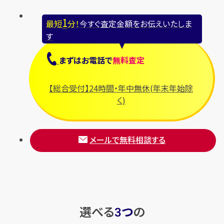
1
最短
分！
今すぐ査定金額をお伝えいたしま
す
まずは
お電話
で
無料査定
【総合受付】24時間・年中無休(年末年始除
く)
メールで無料相談する
選べる
つ
の
3