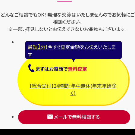
どんなご相談でもOK! 無理な交渉はいたしませんのでお気軽にご
相談ください。
※一部、拝見しないとお伝えできないお品物もございます。
1
最短
分！
今すぐ査定金額をお伝えいたしま
す
まずは
お電話
で
無料査定
【総合受付】24時間・年中無休(年末年始除
く)
メールで無料相談する