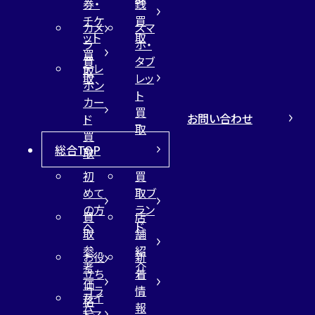
券・
銭
チケ
買
カメ
スマ
ット
取
ラ
ホ・
買
買
タブ
テレ
取
取
レッ
ホン
ト
カー
買
お問い合わせ
ド
取
買
総合TOP
取
初
買
めて
取ブ
の方
ラン
買
店
へ
ド
取
舗
参
紹
お役
新
考
介
立ち
着
価
コラ
情
サイ
格
ム
報
トマ