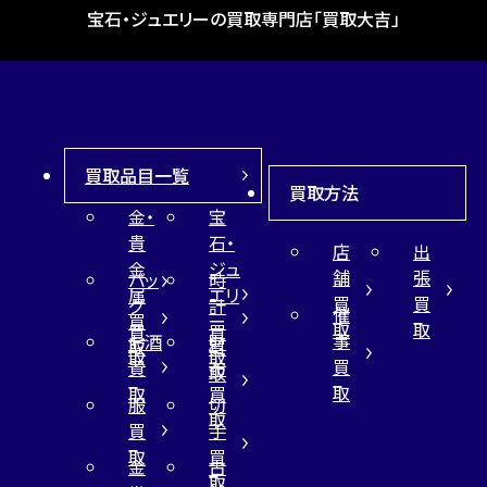
宝石・ジュエリーの買取専門店「買取大吉」
買取品目一覧
買取方法
金・
宝
貴
石・
店
出
金
ジュ
舗
張
バッ
時
属
エリ
買
買
グ
計
催
買
ー
取
取
買
買
事
お酒
財
取
買
取
取
買
買
布
取
取
取
買
服
切
取
買
手
取
買
金
古
取