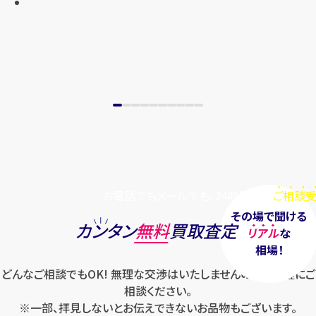
お電話でもメールでも、24時間毎日
ご相談受
その場で聞ける
カンタン
無料
買取査定
リアル
な
相場！
どんなご相談でもOK! 無理な交渉はいたしませんのでお気軽にご
相談ください。
※一部、拝見しないとお伝えできないお品物もございます。