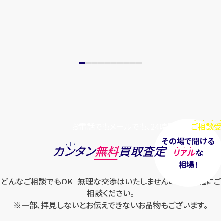
お電話でもメールでも、24時間毎日
ご相談受
その場で聞ける
カンタン
無料
買取査定
リアル
な
相場！
どんなご相談でもOK! 無理な交渉はいたしませんのでお気軽にご
相談ください。
※一部、拝見しないとお伝えできないお品物もございます。