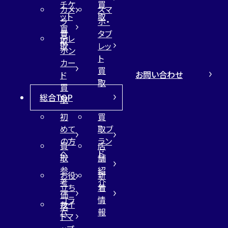
チケ
買
カメ
スマ
ット
取
ラ
ホ・
買
買
タブ
テレ
取
取
レッ
ホン
ト
カー
買
お問い合わせ
ド
取
買
総合TOP
取
初
買
めて
取ブ
の方
ラン
買
店
へ
ド
取
舗
参
紹
お役
新
考
介
立ち
着
価
コラ
情
サイ
格
ム
報
トマ