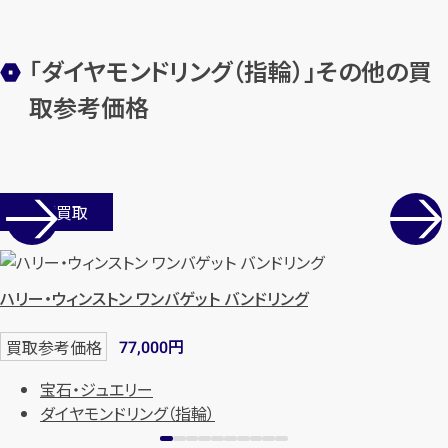
「ダイヤモンドリング（指輪）」その他の買
取参考価格
カンタン
無料
店舗買取
1
最短
分！
今すぐ査定金額をお伝えいた
ハリー・ウィンストン ワンバゲット バンドリング
します
円
買取参考価格
77,000
まずは
お電話
で
無料査定
宝石・ジュエリー
ダイヤモンドリング（指輪）
【総合受付】24時間・年中無休(年末年
始除く)