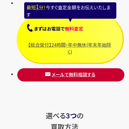
1
最短
分！
今すぐ査定金額をお伝えいたしま
す
まずは
お電話
で
無料査定
【総合受付】24時間・年中無休(年末年始除
く)
メールで無料相談する
選べる
つ
の
3
買取方法