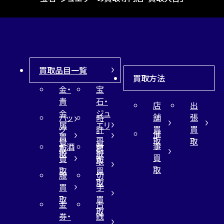
買取品目一覧
買取方法
金・
宝
貴
石・
店
出
金
ジュ
舗
張
バッ
時
属
エリ
買
買
グ
計
催
買
ー
取
取
買
買
事
お酒
財
取
買
取
取
買
買
布
取
取
取
買
服
切
取
買
手
取
買
金
古
取
券・
銭