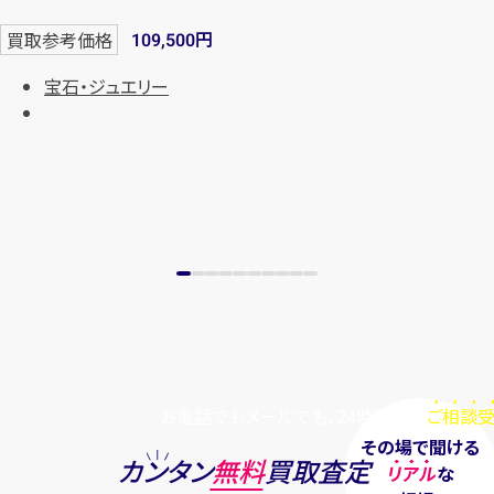
円
買取参考価格
109,500
宝石・ジュエリー
お電話でもメールでも、24時間毎日
ご相談受
その場で聞ける
カンタン
無料
買取査定
リアル
な