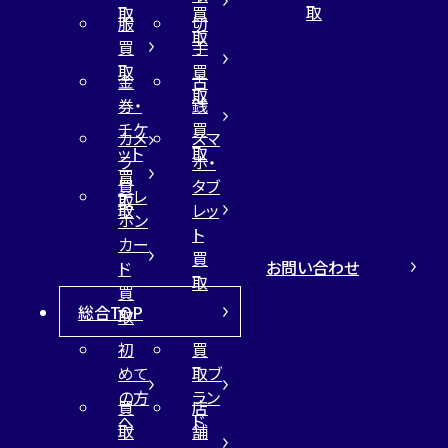
取
取
買
服
切
取
買
手
取
買
金
古
取
券・
銭
チケ
買
カメ
スマ
ット
取
ラ
ホ・
買
買
タブ
テレ
取
取
レッ
ホン
ト
カー
買
お問い合わせ
ド
取
買
総合TOP
取
初
買
めて
取ブ
の方
ラン
買
店
へ
ド
取
舗