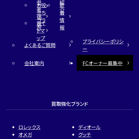
参
紹
お役
新
考
介
立ち
着
価
コラ
情
サイ
格
ム
報
トマ
ップ
プライバシーポリシ
よくあるご質問
ー
会社案内
FCオーナー募集中
買取強化ブランド
ロレックス
ディオール
オメガ
グッチ