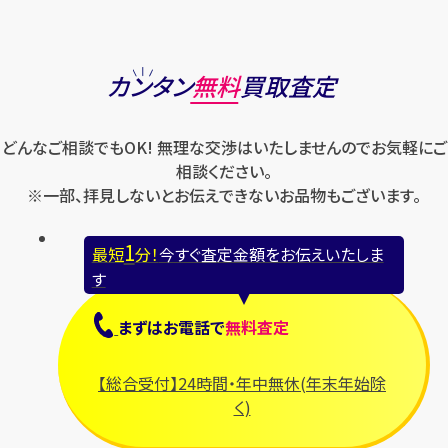
カンタン
無料
買取査定
どんなご相談でもOK! 無理な交渉はいたしませんのでお気軽にご
相談ください。
※一部、拝見しないとお伝えできないお品物もございます。
1
最短
分！
今すぐ査定金額をお伝えいたしま
す
まずは
お電話
で
無料査定
【総合受付】24時間・年中無休(年末年始除
く)