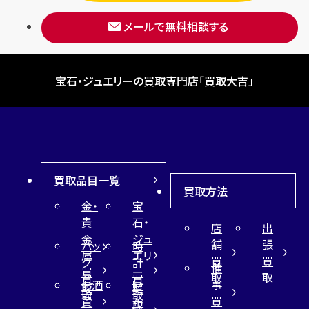
メールで無料相談する
宝石・ジュエリーの買取専門店「買取大吉」
買取品目一覧
買取方法
金・
宝
貴
石・
店
出
金
ジュ
舗
張
バッ
時
属
エリ
買
買
グ
計
催
買
ー
取
取
買
買
事
お酒
財
取
買
取
取
買
買
布
取