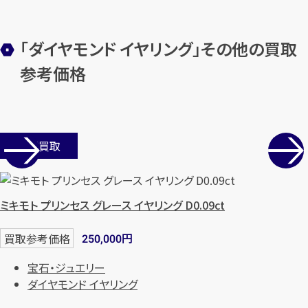
「ダイヤモンド イヤリング」その他の買取
参考価格
カンタン
無料
店舗買取
1
最短
分！
今すぐ査定金額をお伝えいた
ミキモト プリンセス グレース イヤリング D0.09ct
します
円
買取参考価格
250,000
まずは
お電話
で
無料査定
宝石・ジュエリー
ダイヤモンド イヤリング
【総合受付】24時間・年中無休(年末年
始除く)