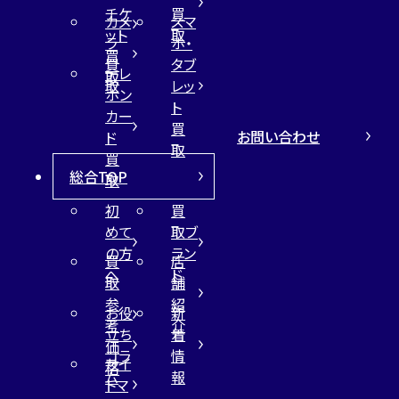
チケ
買
カメ
スマ
ット
取
ラ
ホ・
買
買
タブ
テレ
取
取
レッ
ホン
ト
カー
買
お問い合わせ
ド
取
買
総合TOP
取
初
買
めて
取ブ
の方
ラン
買
店
へ
ド
取
舗
参
紹
お役
新
考
介
立ち
着
価
コラ
情
サイ
格
ム
報
トマ