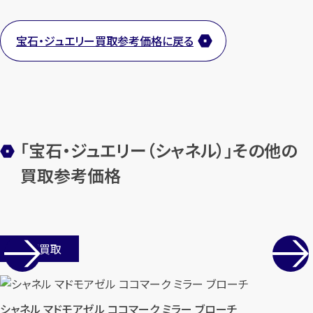
宝石・ジュエリー買取参考価格に戻る
カンタン
無料
「宝石・ジュエリー（シャネル）」その他の
買取参考価格
1
最短
分！
今すぐ査定金額をお伝えいた
します
店舗買取
まずは
お電話
で
無料査定
【総合受付】24時間・年中無休(年末年
始除く)
シャネル マドモアゼル ココマーク ミラー ブローチ