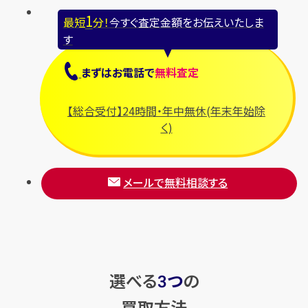
1
最短
分！
今すぐ査定金額をお伝えいたしま
す
まずは
お電話
で
無料査定
【総合受付】24時間・年中無休(年末年始除
く)
メールで無料相談する
選べる
つ
の
3
買取方法