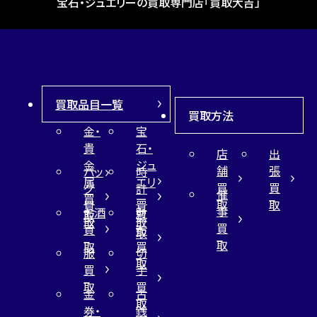
宝石・ジュエリーの買取専門店「買取大吉」
買取品目一覧
買取方法
金・
宝
貴
石・
店
出
金
ジュ
舗
張
バッ
時
属
エリ
買
買
グ
計
催
買
ー
取
取
買
買
事
お酒
財
取
買
取
取
買
買
布
取
取
取
買
服
切
取
買
手
取
買
金
古
取
券・
銭