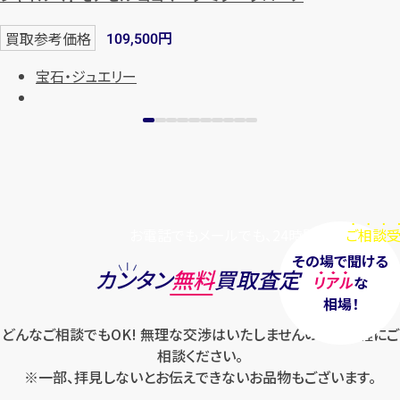
円
買取参考価格
109,500
メールで無料相談する
宝石・ジュエリー
お電話でもメールでも、24時間毎日
ご相談受
その場で聞ける
カンタン
無料
買取査定
リアル
な
相場！
どんなご相談でもOK! 無理な交渉はいたしませんのでお気軽にご
相談ください。
※一部、拝見しないとお伝えできないお品物もございます。