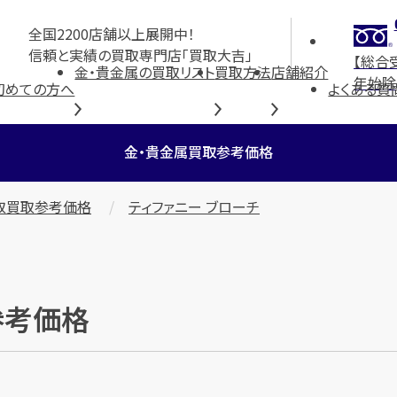
全国2200店舗以上展開中！
信頼と実績の買取専門店「買取大吉」
【総合
金・貴金属の買取リスト
買取方法
店舗紹介
年始除
初めての方へ
よくある質
金・貴金属買取参考価格
取買取参考価格
ティファニー ブローチ
参考価格