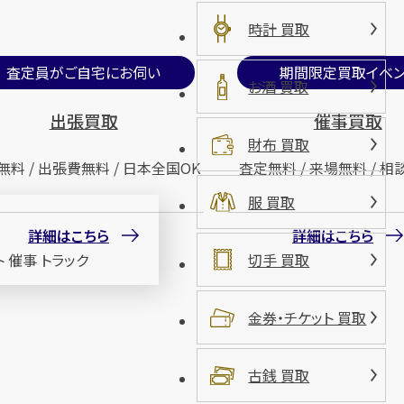
時計 買取
査定員がご自宅にお伺い
期間限定買取イベン
お酒 買取
出張買取
催事買取
財布 買取
無料 / 出張費無料 / 日本全国OK
査定無料 / 来場無料 / 相
服 買取
詳細はこちら
詳細はこちら
切手 買取
金券・チケット 買取
古銭 買取