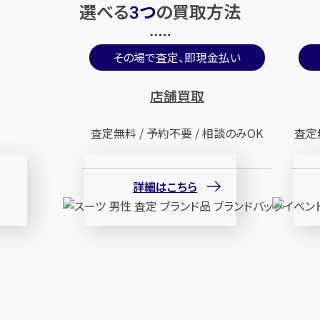
選べる
つ
の
買取方法
3
その場で査定、即現金払い
店舗買取
査定無料 / 予約不要 / 相談のみOK
査定
詳細はこちら