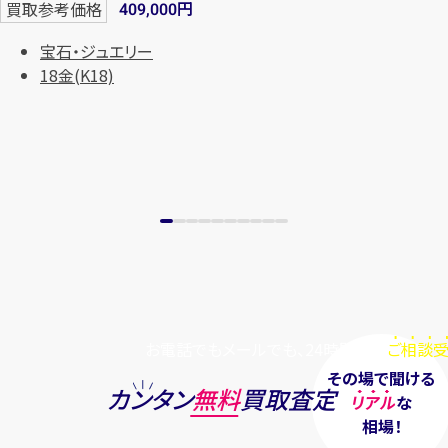
円
買取参考価格
409,000
まずは
お電話
で
無料査定
宝石・ジュエリー
18金(K18)
【総合受付】24時間・年中無休(年末年
始除く)
メールで無料相談する
お電話でもメールでも、24時間毎日
ご相談受
その場で聞ける
カンタン
無料
買取査定
リアル
な
相場！