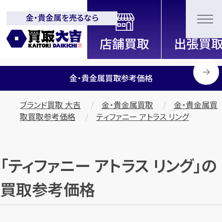
金・貴金属を売るなら
全国2200店舗以上展開中！
信頼と実績の買取専門店「買取大
吉」
金・貴金属買取参考価格
ブランド買取 大吉
金・貴金属買取
金・貴金属買
取買取参考価格
ティファニー アトラス リング
「ティファニー アトラス リング」の
買取参考価格