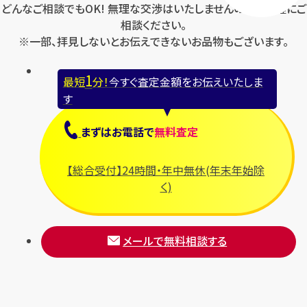
どんなご相談でもOK! 無理な交渉はいたしませんのでお気軽にご
相談ください。
※一部、拝見しないとお伝えできないお品物もございます。
1
最短
分！
今すぐ査定金額をお伝えいたしま
す
まずは
お電話
で
無料査定
【総合受付】24時間・年中無休(年末年始除
く)
メールで無料相談する