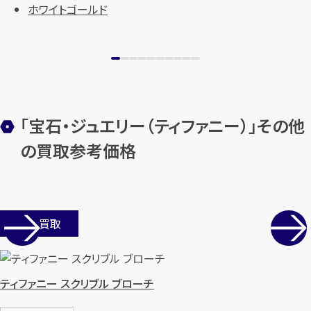
ホワイトゴールド
「宝石・ジュエリー（ティファニー）」その他
の買取参考価格
カンタン
無料
店舗買取
1
最短
分！
今すぐ査定金額をお伝えいた
ティファニー スクリブル ブローチ
します