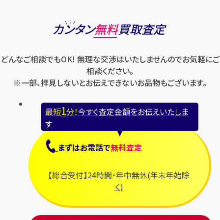
カンタン
無料
買取査定
どんなご相談でもOK! 無理な交渉はいたしませんのでお気軽にご
相談ください。
※一部、拝見しないとお伝えできないお品物もございます。
1
最短
分！
今すぐ査定金額をお伝えいたしま
す
まずは
お電話
で
無料査定
【総合受付】24時間・年中無休(年末年始除
く)