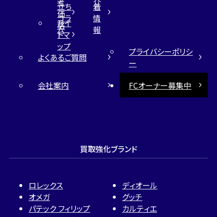
考
介
立ち
着
価
コラ
情
サイ
格
ム
報
トマ
ップ
プライバシーポリシ
よくあるご質問
ー
会社案内
FCオーナー募集中
買取強化ブランド
ロレックス
ディオール
オメガ
グッチ
パテック フィリップ
カルティエ