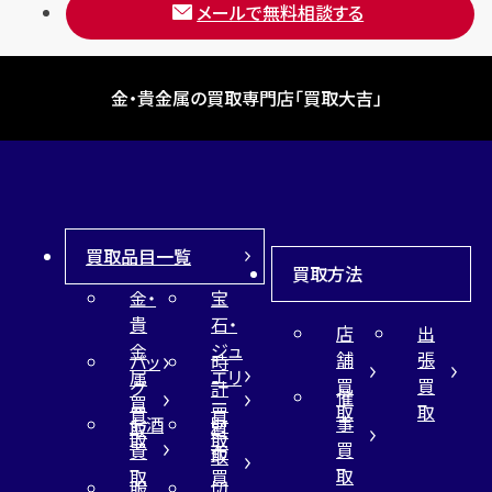
メールで無料相談する
金・貴金属の買取専門店「買取大吉」
買取品目一覧
買取方法
金・
宝
貴
石・
店
出
金
ジュ
舗
張
バッ
時
属
エリ
買
買
グ
計
催
買
ー
取
取
買
買
事
お酒
財
取
買
取
取
買
買
布
取
取
取
買
服
切