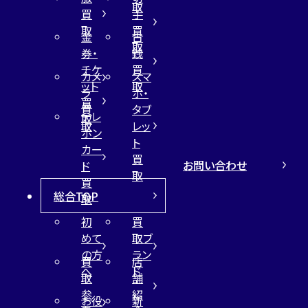
取
買
手
取
買
金
古
取
券・
銭
チケ
買
カメ
スマ
ット
取
ラ
ホ・
買
買
タブ
テレ
取
取
レッ
ホン
ト
カー
買
お問い合わせ
ド
取
買
総合TOP
取
初
買
めて
取ブ
の方
ラン
買
店
へ
ド
取
舗
参
紹
お役
新