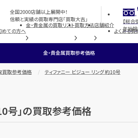
全国2000店舗以上展開中！
信頼と実績の買取専門店「買取大吉」
【総合
金・貴金属の買取リスト
買取方法
店舗紹介
年始除
初めての方へ
よくある質
金・貴金属買取参考価格
取買取参考価格
ティファニー ビジュー リング 約10号
約10号」の買取参考価格