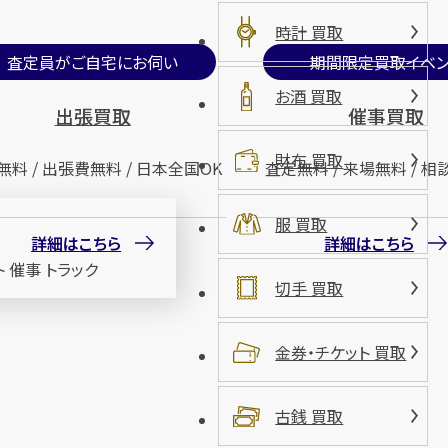
時計 買取
査定員がご自宅にお伺い
期間限定買取イベン
お酒 買取
出張買取
催事買取
財布 買取
無料 / 出張費無料 / 日本全国OK
査定無料 / 来場無料 / 相
服 買取
詳細はこちら
詳細はこちら
切手 買取
金券・チケット 買取
古銭 買取