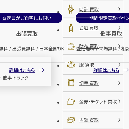
時計 買取
査定員がご自宅にお伺い
期間限定買取イベン
お酒 買取
出張買取
催事買取
財布 買取
無料 / 出張費無料 / 日本全国OK
査定無料 / 来場無料 / 相
服 買取
詳細はこちら
詳細はこちら
切手 買取
金券・チケット 買取
古銭 買取