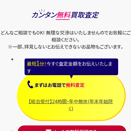
カンタン
無料
買取査定
どんなご相談でもOK! 無理な交渉はいたしませんのでお気軽にご
相談ください。
※一部、拝見しないとお伝えできないお品物もございます。
1
最短
分！
今すぐ査定金額をお伝えいたしま
す
まずは
お電話
で
無料査定
【総合受付】24時間・年中無休(年末年始除
く)