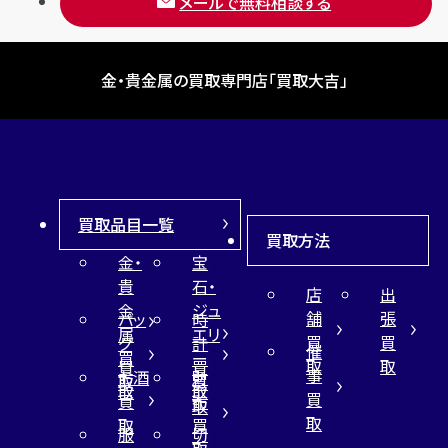
メールで無料相談する
金・貴金属の買取専門店「買取大吉」
買取品目一覧
買取方法
金・
宝
貴
石・
店
出
金
ジュ
舗
張
バッ
時
属
エリ
買
買
グ
計
催
買
ー
取
取
買
買
事
お酒
財
取
買
取
取
買
買
布
取
取
取
買
服
切