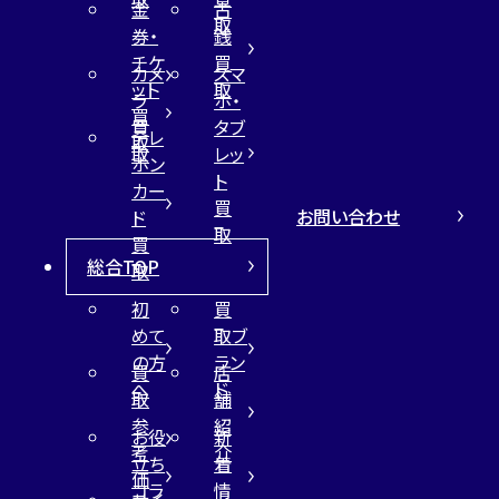
金
古
取
券・
銭
チケ
買
カメ
スマ
ット
取
ラ
ホ・
買
買
タブ
テレ
取
取
レッ
ホン
ト
カー
買
お問い合わせ
ド
取
買
総合TOP
取
初
買
めて
取ブ
の方
ラン
買
店
へ
ド
取
舗
参
紹
お役
新
考
介
立ち
着
価
コラ
情