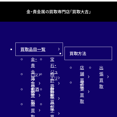
金・貴金属の買取専門店「買取大吉」
買取品目一覧
買取方法
金・
宝
貴
石・
店
出
金
ジュ
舗
張
バッ
時
属
エリ
買
買
グ
計
催
買
ー
取
取
買
買
事
お酒
財
取
買
取
取
買
買
布
取
取
取
買
服
切
取
買
手
取
買