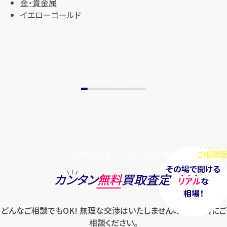
金・貴金属
まずは
お電話
で
無料査定
イエローゴールド
【総合受付】24時間・年中無休(年末年
始除く)
メールで無料相談する
お電話でもメールでも、24時間毎日
ご相談受
その場で聞ける
カンタン
無料
買取査定
リアル
な
相場！
どんなご相談でもOK! 無理な交渉はいたしませんのでお気軽にご
相談ください。