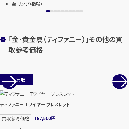
金 リング（指輪）
「金・貴金属（ティファニー）」その他の買
取参考価格
カンタン
無料
店舗買取
ティファニー Tワイヤー ブレスレット
1
最短
分！
今すぐ査定金額をお伝えいた
円
買取参考価格
187,500
します