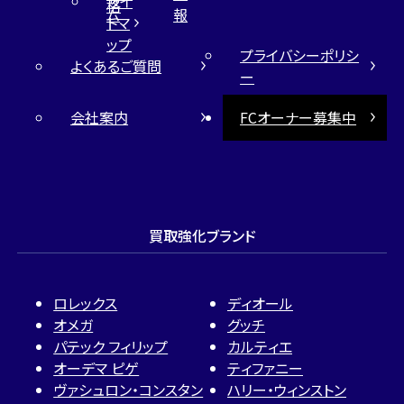
サイ
格
ム
報
トマ
ップ
プライバシーポリシ
よくあるご質問
ー
会社案内
FCオーナー募集中
買取強化ブランド
ロレックス
ディオール
オメガ
グッチ
パテック フィリップ
カルティエ
オーデマ ピゲ
ティファニー
ヴァシュロン・コンスタン
ハリー・ウィンストン