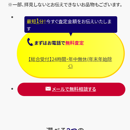
※一部、拝見しないとお伝えできないお品物もございます。
1
最短
分！
今すぐ査定金額をお伝えいたしま
す
まずは
お電話
で
無料査定
【総合受付】24時間・年中無休(年末年始除
く)
メールで無料相談する