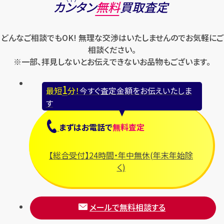
カンタン
無料
買取査定
どんなご相談でもOK! 無理な交渉はいたしませんのでお気軽にご
相談ください。
※一部、拝見しないとお伝えできないお品物もございます。
1
最短
分！
今すぐ査定金額をお伝えいたしま
す
まずは
お電話
で
無料査定
【総合受付】24時間・年中無休(年末年始除
く)
メールで無料相談する