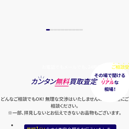
まずは
お電話
で
無料査定
【総合受付】24時間・年中無休(年末年
始除く)
メールで無料相談する
お電話でもメールでも、24時間毎日
ご相談受
その場で聞ける
カンタン
無料
買取査定
リアル
な
相場！
どんなご相談でもOK! 無理な交渉はいたしませんのでお気軽にご
相談ください。
※一部、拝見しないとお伝えできないお品物もございます。
1