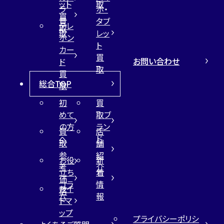
ット
取
ラ
ホ・
買
買
タブ
テレ
取
取
レッ
ホン
ト
カー
買
お問い合わせ
ド
取
買
総合TOP
取
初
買
めて
取ブ
の方
ラン
買
店
へ
ド
取
舗
参
紹
お役
新
考
介
立ち
着
価
コラ
情
サイ
格
ム
報
トマ
ップ
プライバシーポリシ