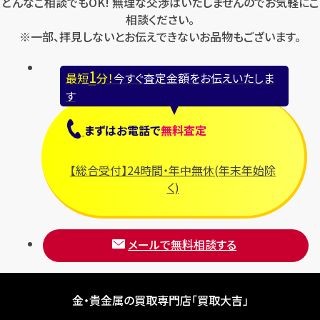
どんなご相談でもOK! 無理な交渉はいたしませんのでお気軽にご
相談ください。
※一部、拝見しないとお伝えできないお品物もございます。
1
最短
分！
今すぐ査定金額をお伝えいたしま
す
まずは
お電話
で
無料査定
【総合受付】24時間・年中無休(年末年始除
く)
メールで無料相談する
金・貴金属の買取専門店「買取大吉」