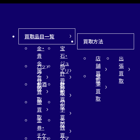
買取品目一覧
買取方法
金・
宝
貴
石・
店
出
金
ジュ
舗
張
バッ
時
属
エリ
買
買
グ
計
催
買
ー
取
取
買
買
事
お酒
財
取
買
取
取
買
買
布
取
取
取
買
服
切
取
買
手
取
買
金
古
取
券・
銭
チケ
買
カメ
スマ