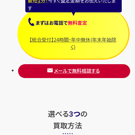
最短
分！
今すぐ査定金額をお伝えいたしま
す
まずは
お電話
で
無料査定
【総合受付】24時間・年中無休(年末年始除
く)
メールで無料相談する
選べる
つ
の
3
買取方法