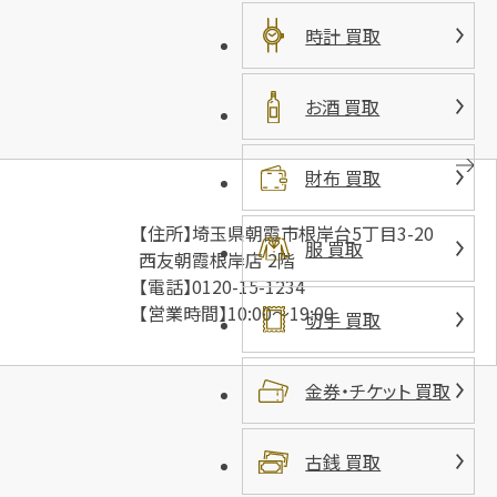
時計 買取
お酒 買取
財布 買取
【住所】埼玉県朝霞市根岸台5丁目3-20
服 買取
西友朝霞根岸店 2階
【電話】0120-15-1234
【営業時間】10:00～19:00
切手 買取
金券・チケット 買取
古銭 買取