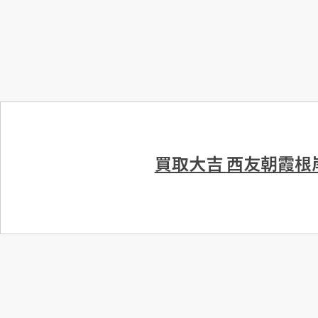
買取大吉
西友朝霞根