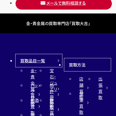
メールで無料相談する
金・貴金属の買取専門店「買取大吉」
買取品目一覧
買取方法
金・
宝
貴
石・
店
出
金
ジュ
舗
張
バッ
時
属
エリ
買
買
グ
計
催
買
ー
取
取
買
買
事
お酒
財
取
買
取
取
買
買
布
取
取
取
買
服
切