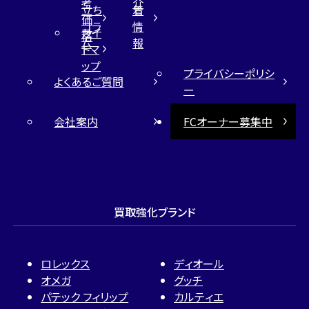
考
介
立ち
着
価
コラ
情
サイ
格
ム
報
トマ
ップ
プライバシーポリシ
よくあるご質問
ー
会社案内
FCオーナー募集中
買取強化ブランド
ロレックス
ディオール
オメガ
グッチ
パテック フィリップ
カルティエ