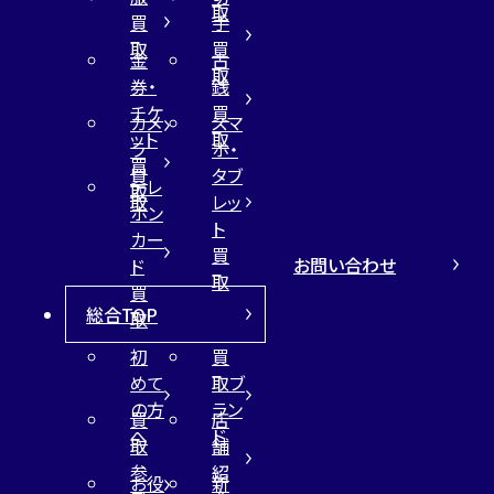
取
買
手
取
買
金
古
取
券・
銭
チケ
買
カメ
スマ
ット
取
ラ
ホ・
買
買
タブ
テレ
取
取
レッ
ホン
ト
カー
買
お問い合わせ
ド
取
買
総合TOP
取
初
買
めて
取ブ
の方
ラン
買
店
へ
ド
取
舗
参
紹
お役
新