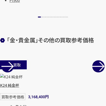
Pt900
「金・貴金属」その他の買取参考価格
カンタン
無料
店舗買取
K24 純金杯
1
最短
分！
今すぐ査定金額をお伝えいた
円
買取参考価格
3,168,400
します