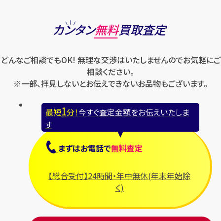
カンタン
無料
買取査定
どんなご相談でもOK! 無理な交渉はいたしませんのでお気軽にご
相談ください。
※一部、拝見しないとお伝えできないお品物もございます。
1
最短
分！
今すぐ査定金額をお伝えいたしま
す
まずは
お電話
で
無料査定
【総合受付】24時間・年中無休(年末年始除
く)