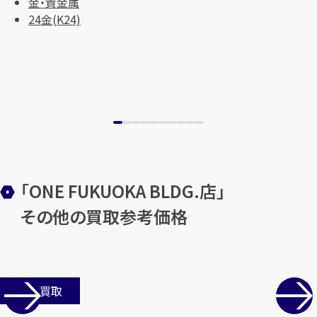
金・貴金属
まずは
お電話
で
無料査定
24金(K24)
【総合受付】24時間・年中無休(年末年
始除く)
メールで無料相談する
「ONE FUKUOKA BLDG.店」
その他の買取参考価格
店舗買取