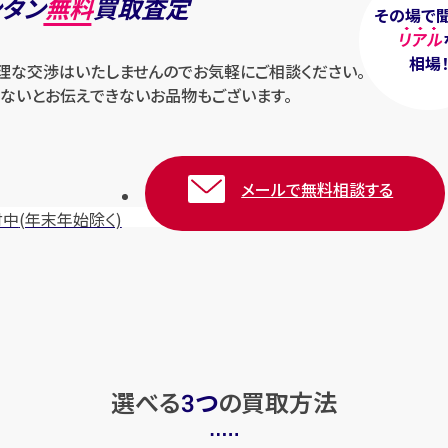
ンタン
無料
買取査定
その場で
リアル
相場
無理な交渉はいたしませんのでお気軽にご相談ください。
ないとお伝えできないお品物もございます。
メールで無料相談する
付中
(年末年始除く)
選べる
つ
の
買取方法
3