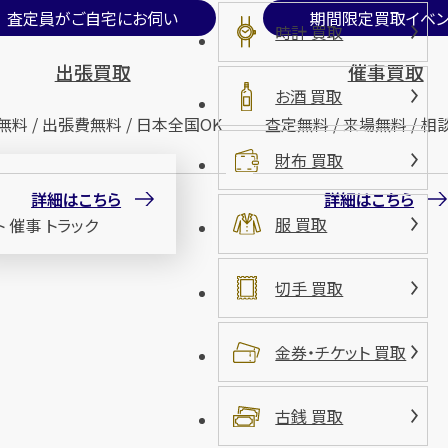
査定員がご自宅にお伺い
期間限定買取イベン
時計 買取
出張買取
催事買取
お酒 買取
無料 / 出張費無料 / 日本全国OK
査定無料 / 来場無料 / 相
財布 買取
詳細はこちら
詳細はこちら
服 買取
切手 買取
金券・チケット 買取
古銭 買取