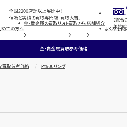
全国2200店舗以上展開中！
信頼と実績の買取専門店「買取大吉」
【総合
金・貴金属の買取リスト
買取方法
店舗紹介
年始除
初めての方へ
よくある質
金・貴金属買取参考価格
取買取参考価格
Pt900リング