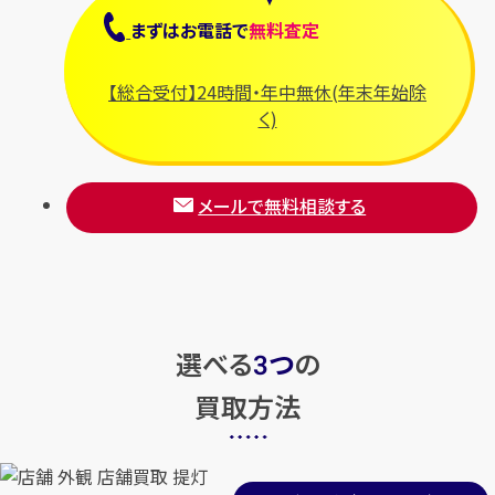
まずは
お電話
で
無料査定
【総合受付】24時間・年中無休(年末年始除
く)
メールで無料相談する
選べる
つ
の
3
買取方法