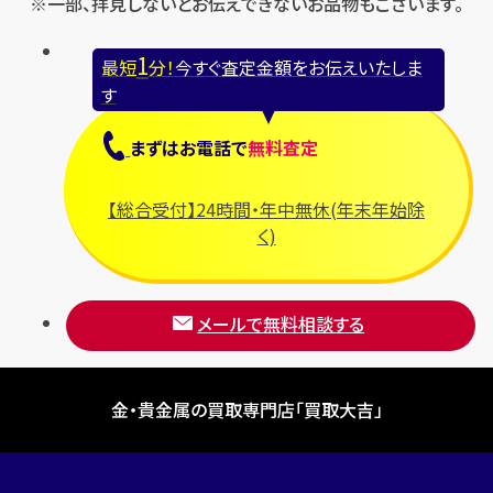
※一部、拝見しないとお伝えできないお品物もございます。
1
最短
分！
今すぐ査定金額をお伝えいたしま
す
まずは
お電話
で
無料査定
【総合受付】24時間・年中無休(年末年始除
く)
メールで無料相談する
金・貴金属の買取専門店「買取大吉」