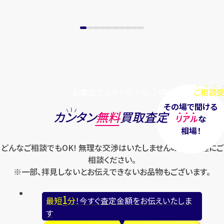
まずは
お電話
で
無料査定
【総合受付】24時間・年中無休(年末年
始除く)
お電話でもメールでも、24時間毎日
ご相談受
メールで無料相談する
その場で聞ける
カンタン
無料
買取査定
リアル
な
相場！
どんなご相談でもOK! 無理な交渉はいたしませんのでお気軽にご
相談ください。
※一部、拝見しないとお伝えできないお品物もございます。
1
最短
分！
今すぐ査定金額をお伝えいたしま
す