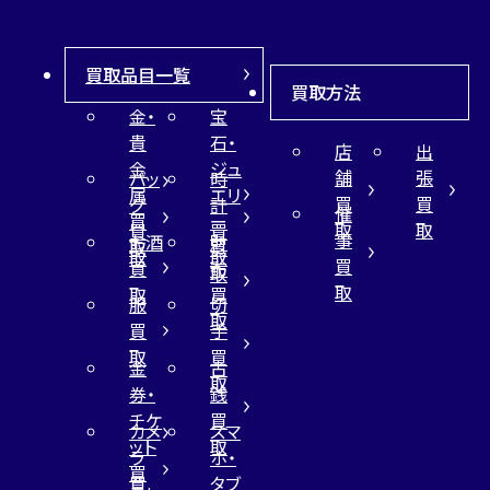
買取品目一覧
買取方法
金・
宝
貴
石・
店
出
金
ジュ
舗
張
バッ
時
属
エリ
買
買
グ
計
催
買
ー
取
取
買
買
事
お酒
財
取
買
取
取
買
買
布
取
取
取
買
服
切
取
買
手
取
買
金
古
取
券・
銭
チケ
買
カメ
スマ
ット
取
ラ
ホ・
買
買
タブ