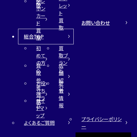
テレ
取
取
レッ
ホン
ト
カー
買
お問い合わせ
ド
取
買
総合TOP
取
初
買
めて
取ブ
の方
ラン
買
店
へ
ド
取
舗
参
紹
お役
新
考
介
立ち
着
価
コラ
情
サイ
格
ム
報
トマ
ップ
プライバシーポリシ
よくあるご質問
ー