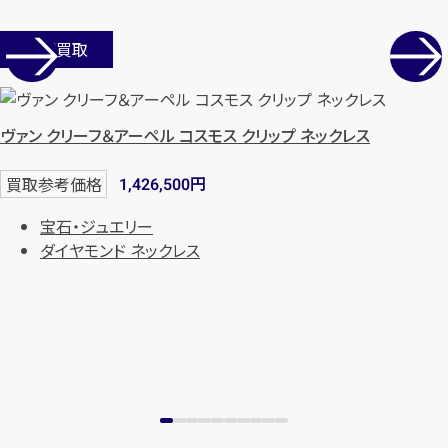
店舗買取
ヴァン クリーフ＆アーペル コスモス クリップ ネックレス
円
買取参考価格
1,426,500
宝石・ジュエリー
カンタン
無料
ダイヤモンド ネックレス
1
最短
分！
今すぐ査定金額をお伝えいた
します