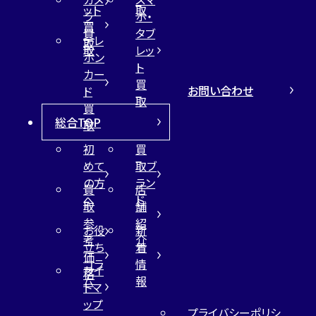
ット
取
ラ
ホ・
買
買
タブ
テレ
取
取
レッ
ホン
ト
カー
買
お問い合わせ
ド
取
買
総合TOP
取
初
買
めて
取ブ
の方
ラン
買
店
へ
ド
取
舗
参
紹
お役
新
考
介
立ち
着
価
コラ
情
サイ
格
ム
報
トマ
ップ
プライバシーポリシ