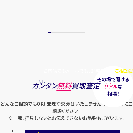
お電話でもメールでも、24時間毎日
ご相談受
その場で聞ける
カンタン
無料
買取査定
リアル
な
相場！
どんなご相談でもOK! 無理な交渉はいたしませんのでお気軽にご
相談ください。
※一部、拝見しないとお伝えできないお品物もございます。