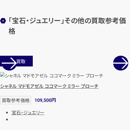
まずは
お電話
で
無料査定
「宝石・ジュエリー」その他の買取参考価
【総合受付】24時間・年中無休(年末年
格
始除く)
メールで無料相談する
店舗買取
シャネル マドモアゼル ココマーク ミラー ブローチ
円
買取参考価格
109,500
宝石・ジュエリー