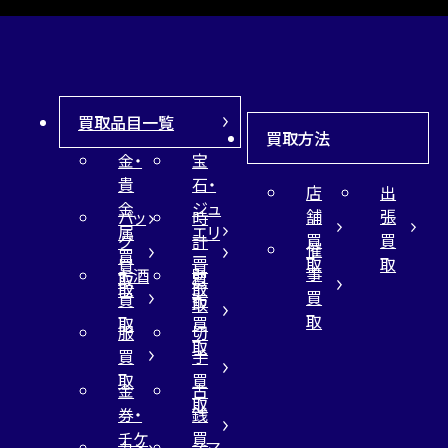
買取品目一覧
買取方法
金・
宝
貴
石・
店
出
金
ジュ
舗
張
バッ
時
属
エリ
買
買
グ
計
催
買
ー
取
取
買
買
事
お酒
財
取
買
取
取
買
買
布
取
取
取
買
服
切
取
買
手
取
買
金
古
取
券・
銭
チケ
買
カメ
スマ