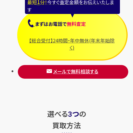
1
最短
分！
今すぐ査定金額をお伝えいたしま
す
まずは
お電話
で
無料査定
【総合受付】24時間・年中無休(年末年始除
く)
メールで無料相談する
選べる
つ
の
3
買取方法