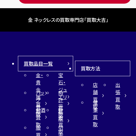
金 ネックレスの買取専門店「買取大吉」
買取品目一覧
買取方法
金・
宝
貴
石・
店
出
金
ジュ
舗
張
バッ
時
属
エリ
買
買
グ
計
催
買
ー
取
取
買
買
事
お酒
財
取
買
取
取
買
買
布
取
取
取
買
服
切
取
買
手