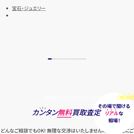
まずは
お電話
で
無料査定
宝石・ジュエリー
【総合受付】24時間・年中無休(年末年
始除く)
メールで無料相談する
お電話でもメールでも、24時間毎日
ご相談受
その場で聞ける
カンタン
無料
買取査定
リアル
な
相場！
どんなご相談でもOK! 無理な交渉はいたしませんのでお気軽にご