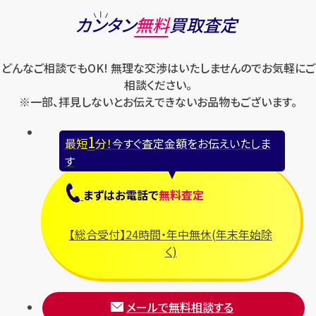
カンタン
無料
買取査定
どんなご相談でもOK! 無理な交渉はいたしませんのでお気軽にご
相談ください。
※一部、拝見しないとお伝えできないお品物もございます。
1
最短
分！
今すぐ査定金額をお伝えいたしま
す
まずは
お電話
で
無料査定
【総合受付】24時間・年中無休(年末年始除
く)
メールで無料相談する