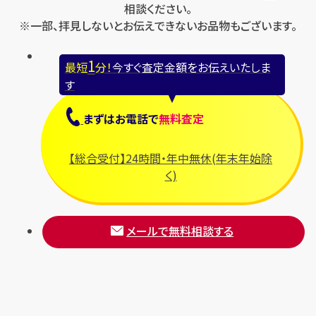
相談ください。
※一部、拝見しないとお伝えできないお品物もございます。
1
最短
分！
今すぐ査定金額をお伝えいたしま
す
まずは
お電話
で
無料査定
【総合受付】24時間・年中無休(年末年始除
く)
メールで無料相談する