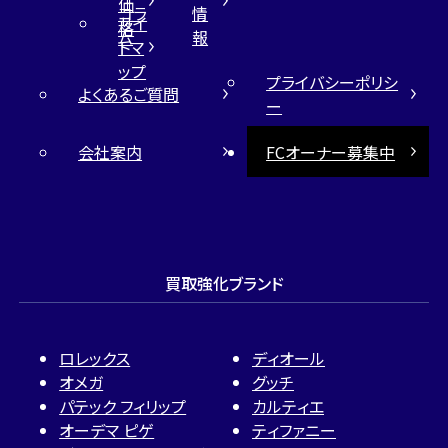
価
コラ
情
サイ
格
ム
報
トマ
ップ
プライバシーポリシ
よくあるご質問
ー
会社案内
FCオーナー募集中
買取強化ブランド
ロレックス
ディオール
オメガ
グッチ
パテック フィリップ
カルティエ
オーデマ ピゲ
ティファニー