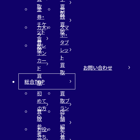
取
買
金
古
取
券・
銭
チケ
買
カメ
スマ
ット
取
ラ
ホ・
買
買
タブ
テレ
取
取
レッ
ホン
ト
カー
買
お問い合わせ
ド
取
買
総合TOP
取
初
買
めて
取ブ
の方
ラン
買
店
へ
ド
取
舗
参
紹
お役
新
考
介
立ち
着