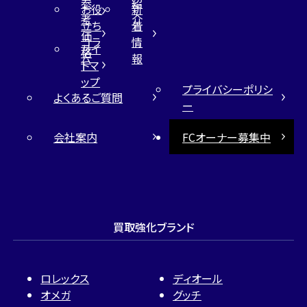
参
紹
お役
新
考
介
立ち
着
価
コラ
情
サイ
格
ム
報
トマ
ップ
プライバシーポリシ
よくあるご質問
ー
会社案内
FCオーナー募集中
買取強化ブランド
ロレックス
ディオール
オメガ
グッチ