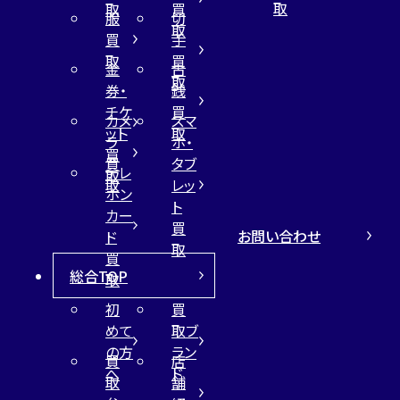
取
取
買
服
切
取
買
手
取
買
金
古
取
券・
銭
チケ
買
カメ
スマ
ット
取
ラ
ホ・
買
買
タブ
テレ
取
取
レッ
ホン
ト
カー
買
お問い合わせ
ド
取
買
総合TOP
取
初
買
めて
取ブ
の方
ラン
買
店
へ
ド
取
舗