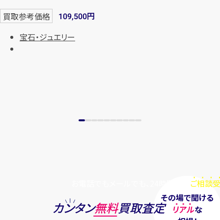
まずは
お電話
で
無料査定
円
買取参考価格
109,500
宝石・ジュエリー
【総合受付】24時間・年中無休(年末年
始除く)
メールで無料相談する
お電話でもメールでも、24時間毎日
ご相談受
その場で聞ける
カンタン
無料
買取査定
リアル
な