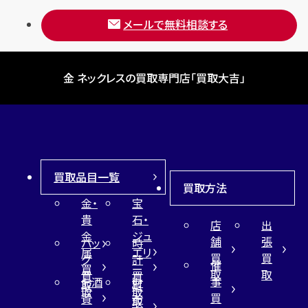
メールで無料相談する
金 ネックレスの買取専門店「買取大吉」
買取品目一覧
買取方法
金・
宝
貴
石・
店
出
金
ジュ
舗
張
バッ
時
属
エリ
買
買
グ
計
催
買
ー
取
取
買
買
事
お酒
財
取
買
取
取
買
買
布
取