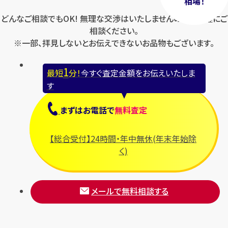
相場！
どんなご相談でもOK! 無理な交渉はいたしませんのでお気軽にご
相談ください。
※一部、拝見しないとお伝えできないお品物もございます。
1
最短
分！
今すぐ査定金額をお伝えいたしま
す
まずは
お電話
で
無料査定
【総合受付】24時間・年中無休(年末年始除
く)
メールで無料相談する