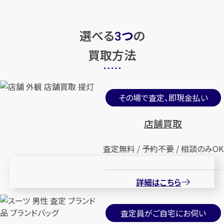
選べる
つ
の
3
買取方法
その場で査定、即現金払い
店舗買取
査定無料 / 予約不要 / 相談のみOK
詳細はこちら
査定員がご自宅にお伺い