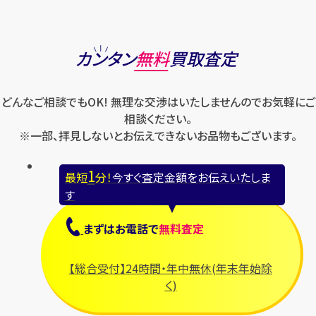
カンタン
無料
買取査定
どんなご相談でもOK! 無理な交渉はいたしませんのでお気軽にご
相談ください。
※一部、拝見しないとお伝えできないお品物もございます。
1
最短
分！
今すぐ査定金額をお伝えいたしま
す
まずは
お電話
で
無料査定
【総合受付】24時間・年中無休(年末年始除
く)