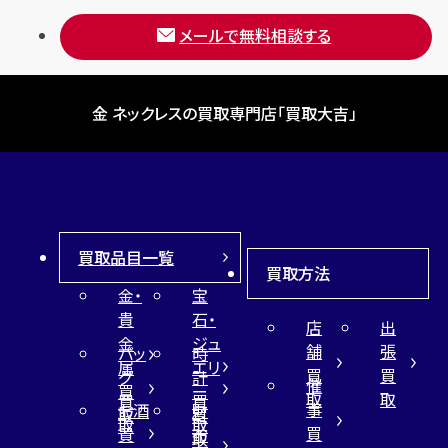
メールで無料相談する
金 ネックレスの買取専門店「買取大吉」
買取品目一覧
買取方法
金・
宝
貴
石・
店
出
金
ジュ
舗
張
バッ
時
属
エリ
買
買
グ
計
催
買
ー
取
取
買
買
事
お酒
財
取
買
取
取
買
買
布
取