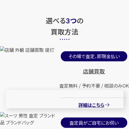
選べる
つ
の
3
買取方法
その場で査定、即現金払い
店舗買取
査定無料 / 予約不要 / 相談のみOK
詳細はこちら
査定員がご自宅にお伺い