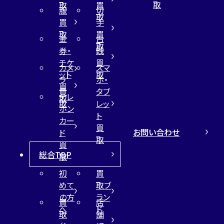
取
取
買
服
切
取
買
手
取
買
金
古
取
券・
銭
チケ
買
カメ
スマ
ット
取
ラ
ホ・
買
買
タブ
テレ
取
取
レッ
ホン
ト
カー
買
お問い合わせ
ド
取
買
総合TOP
取
初
買
めて
取ブ
の方
ラン
買
店
へ
ド
取
舗