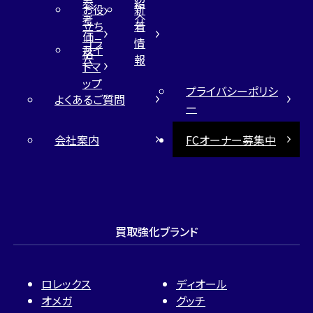
参
紹
お役
新
考
介
立ち
着
価
コラ
情
サイ
格
ム
報
トマ
ップ
プライバシーポリシ
よくあるご質問
ー
会社案内
FCオーナー募集中
買取強化ブランド
ロレックス
ディオール
オメガ
グッチ