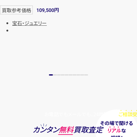
まずは
お電話
で
無料査定
円
買取参考価格
109,500
宝石・ジュエリー
【総合受付】24時間・年中無休(年末年
始除く)
メールで無料相談する
お電話でもメールでも、24時間毎日
ご相談受
その場で聞ける
カンタン
無料
買取査定
リアル
な