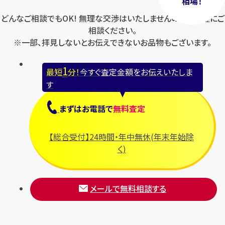
相場！
どんなご相談でもOK! 無理な交渉はいたしませんのでお気軽にご
相談ください。
※一部、拝見しないとお伝えできないお品物もございます。
1
最短
分！
今すぐ査定金額をお伝えいたしま
す
まずは
お電話
で
無料査定
【総合受付】24時間・年中無休(年末年始除
く)
メールで無料相談する