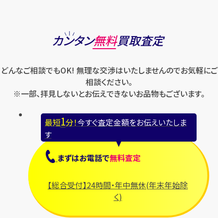
カンタン
無料
買取査定
どんなご相談でもOK! 無理な交渉はいたしませんのでお気軽にご
相談ください。
※一部、拝見しないとお伝えできないお品物もございます。
1
最短
分！
今すぐ査定金額をお伝えいたしま
す
まずは
お電話
で
無料査定
【総合受付】24時間・年中無休(年末年始除
く)