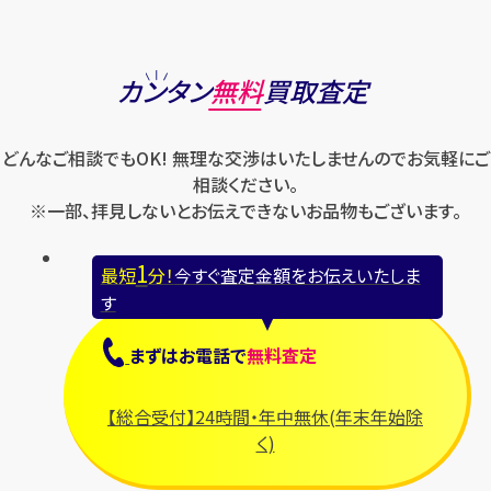
カンタン
無料
買取査定
どんなご相談でもOK! 無理な交渉はいたしませんのでお気軽にご
相談ください。
※一部、拝見しないとお伝えできないお品物もございます。
1
最短
分！
今すぐ査定金額をお伝えいたしま
す
まずは
お電話
で
無料査定
【総合受付】24時間・年中無休(年末年始除
く)