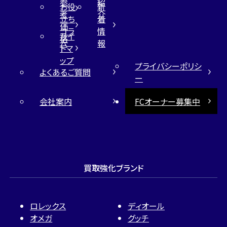
参
紹
お役
新
考
介
立ち
着
価
コラ
情
サイ
格
ム
報
トマ
ップ
プライバシーポリシ
よくあるご質問
ー
会社案内
FCオーナー募集中
買取強化ブランド
ロレックス
ディオール
オメガ
グッチ