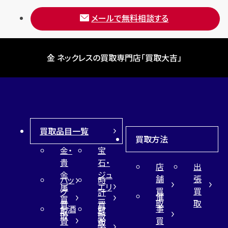
メールで無料相談する
金 ネックレスの買取専門店「買取大吉」
買取品目一覧
買取方法
金・
宝
貴
石・
店
出
金
ジュ
舗
張
バッ
時
属
エリ
買
買
グ
計
催
買
ー
取
取
買
買
事
お酒
財
取
買
取
取
買
買
布
取