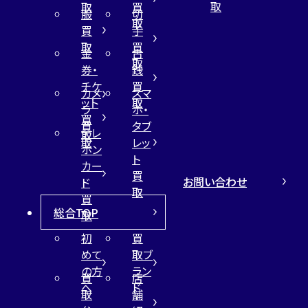
取
取
買
服
切
取
買
手
取
買
金
古
取
券・
銭
チケ
買
カメ
スマ
ット
取
ラ
ホ・
買
買
タブ
テレ
取
取
レッ
ホン
ト
カー
買
お問い合わせ
ド
取
買
総合TOP
取
初
買
めて
取ブ
の方
ラン
買
店
へ
ド
取
舗