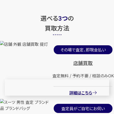
選べる
つ
の
3
買取方法
その場で査定、即現金払い
店舗買取
査定無料 / 予約不要 / 相談のみOK
詳細はこちら
査定員がご自宅にお伺い