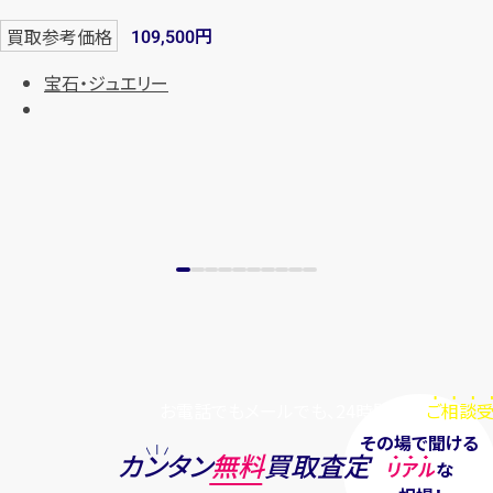
まずは
お電話
で
無料査定
円
買取参考価格
109,500
宝石・ジュエリー
【総合受付】24時間・年中無休(年末年
始除く)
メールで無料相談する
お電話でもメールでも、24時間毎日
ご相談受
その場で聞ける
カンタン
無料
買取査定
リアル
な