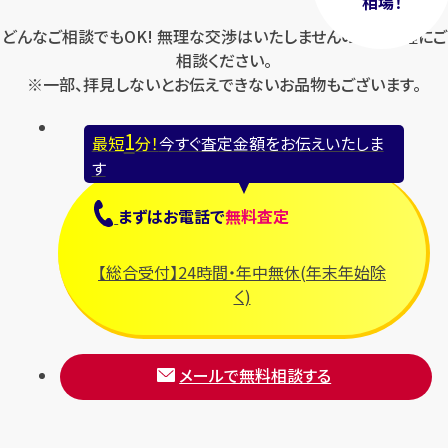
相場！
どんなご相談でもOK! 無理な交渉はいたしませんのでお気軽にご
相談ください。
※一部、拝見しないとお伝えできないお品物もございます。
1
最短
分！
今すぐ査定金額をお伝えいたしま
す
まずは
お電話
で
無料査定
【総合受付】24時間・年中無休(年末年始除
く)
メールで無料相談する